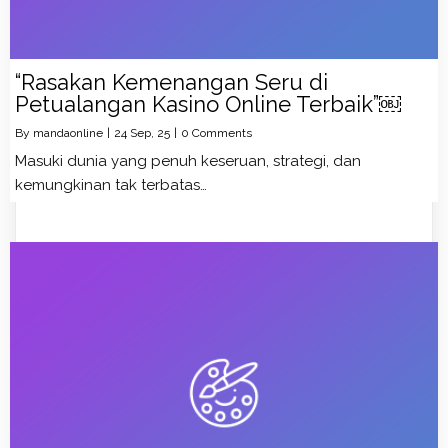
“Rasakan Kemenangan Seru di
Petualangan Kasino Online Terbaik”￼
By
mandaonline
|
24
Sep, 25
|
0 Comments
Masuki dunia yang penuh keseruan, strategi, dan
kemungkinan tak terbatas…