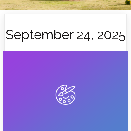
September 24, 2025