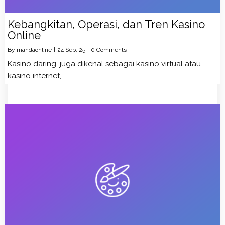
Kebangkitan, Operasi, dan Tren Kasino
Online
By
mandaonline
|
24
Sep, 25
|
0 Comments
Kasino daring, juga dikenal sebagai kasino virtual atau
kasino internet,…