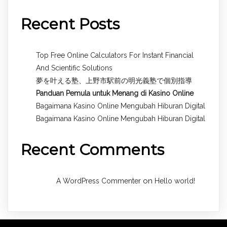
Recent Posts
Top Free Online Calculators For Instant Financial
And Scientific Solutions
夢を叶える塾、上野市駅前の明光義塾で個別指導
Panduan Pemula untuk
Menang di Kasino Online
Bagaimana Kasino Online Mengubah Hiburan Digital
Bagaimana Kasino Online Mengubah Hiburan Digital
Recent Comments
on
A WordPress Commenter
Hello world!