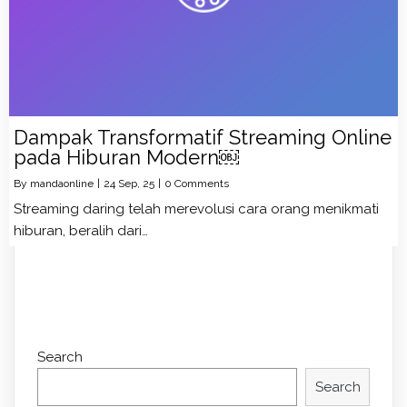
Dampak Transformatif Streaming Online
pada Hiburan Modern￼
By
mandaonline
|
24
Sep, 25
|
0 Comments
Streaming daring telah merevolusi cara orang menikmati
hiburan, beralih dari…
Search
Search