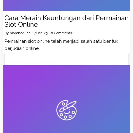
Cara Meraih Keuntungan dari Permainan
Slot Online
By
mandaonline
|
7
Oct, 25
|
0 Comments
Permainan slot online telah menjadi salah satu bentuk
perjudian online…