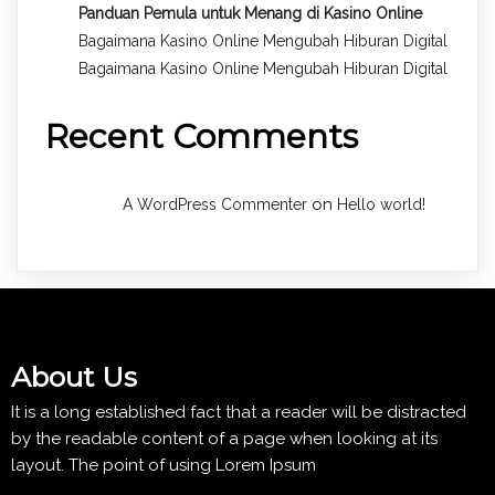
Panduan Pemula untuk
Menang di Kasino Online
Bagaimana Kasino Online Mengubah Hiburan Digital
Bagaimana Kasino Online Mengubah Hiburan Digital
Recent Comments
on
A WordPress Commenter
Hello world!
About Us
It is a long established fact that a reader will be distracted
by the readable content of a page when looking at its
layout. The point of using Lorem Ipsum