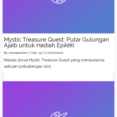
Mystic Treasure Quest: Putar Gulungan
Ajaib untuk Hadiah Epik￼
By
mandaonline
|
7
Oct, 25
|
0 Comments
Masuki dunia Mystic Treasure Quest yang mempesona,
sebuah petualangan slot…