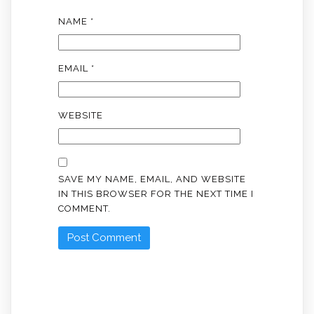
NAME
*
EMAIL
*
WEBSITE
SAVE MY NAME, EMAIL, AND WEBSITE
IN THIS BROWSER FOR THE NEXT TIME I
COMMENT.