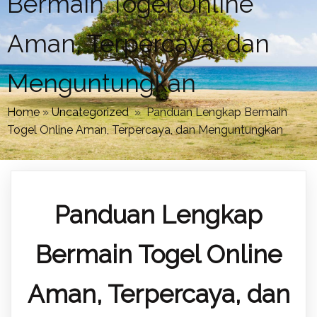
Bermain Togel Online
Aman, Terpercaya, dan
Menguntungkan
Home
»
Uncategorized
»
Panduan Lengkap Bermain
Togel Online Aman, Terpercaya, dan Menguntungkan
Panduan Lengkap
Bermain Togel Online
Aman, Terpercaya, dan