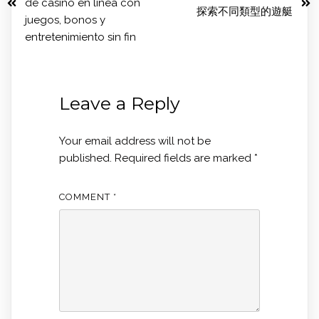
de casino en línea con
探索不同類型的遊艇
juegos, bonos y
entretenimiento sin fin
Leave a Reply
Your email address will not be
published.
Required fields are marked
*
COMMENT
*