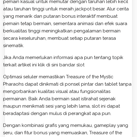
pemain kasual untuk memutar dengan taruhan lebih kecil
atau taruhan tinggi untuk meraih jackpot besar. Alur cerita
yang menarik dan putaran bonus interaktif membuat
pemain tetap bermain, sementara animasi dan efek suara
berkualitas tinggi meningkatkan pengalaman bermain
secara keseluruhan, membuat setiap putaran terasa
sinematik.
Jika Anda memerlukan informasi apa pun tentang topik
terkait artikel ini klik di sini
bandar slot
Optimasi seluler memastikan Treasure of the Mystic
Pharaohs dapat dinikmati di ponsel pintar dan tablet tanpa
mengorbankan kualitas visual atau fungsionalitas
permainan. Baik Anda bermain saat istirahat sejenak
maupun menikmati sesi yang lebih lama, slot ini dapat
beradaptasi dengan mulus di perangkat apa pun.
Dengan kombinasi grafis yang memukau, gameplay yang
seru, dan fitur bonus yang memuaskan, Treasure of the