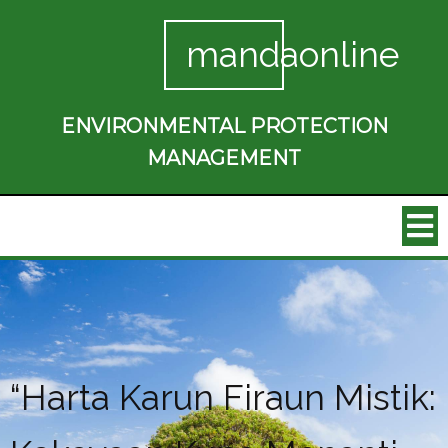
mandaonline
ENVIRONMENTAL PROTECTION
MANAGEMENT
“Harta Karun Firaun Mistik: