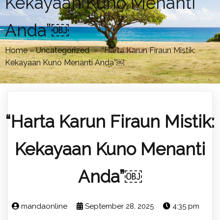
Kekayaan Kuno Menanti
Anda”￼
Home
»
Uncategorized
»
“Harta Karun Firaun Mistik:
Kekayaan Kuno Menanti Anda”￼
“Harta Karun Firaun Mistik:
Kekayaan Kuno Menanti
Anda”￼
mandaonline
September 28, 2025
4:35 pm