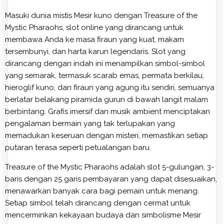
Masuki dunia mistis Mesir kuno dengan Treasure of the
Mystic Pharaohs, slot online yang dirancang untuk
membawa Anda ke masa firaun yang kuat, makam
tersembunyi, dan harta karun legendaris. Slot yang
dirancang dengan indah ini menampilkan simbol-simbol
yang semarak, termasuk scarab emas, permata berkilau,
hieroglif kuno, dan firaun yang agung itu sendiri, semuanya
berlatar belakang piramida gurun di bawah langit malam
berbintang. Grafis imersif dan musik ambient menciptakan
pengalaman bermain yang tak terlupakan yang
memadukan keseruan dengan misteri, memastikan setiap
putaran terasa seperti petualangan baru.
Treasure of the Mystic Pharaohs adalah slot 5-gulungan, 3-
baris dengan 25 garis pembayaran yang dapat disesuaikan,
menawarkan banyak cara bagi pemain untuk menang.
Setiap simbol telah dirancang dengan cermat untuk
mencerminkan kekayaan budaya dan simbolisme Mesir