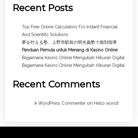
Recent Posts
Top Free Online Calculators For Instant Financial
And Scientific Solutions
夢を叶える塾、上野市駅前の明光義塾で個別指導
Panduan Pemula untuk
Menang di Kasino Online
Bagaimana Kasino Online Mengubah Hiburan Digital
Bagaimana Kasino Online Mengubah Hiburan Digital
Recent Comments
on
A WordPress Commenter
Hello world!