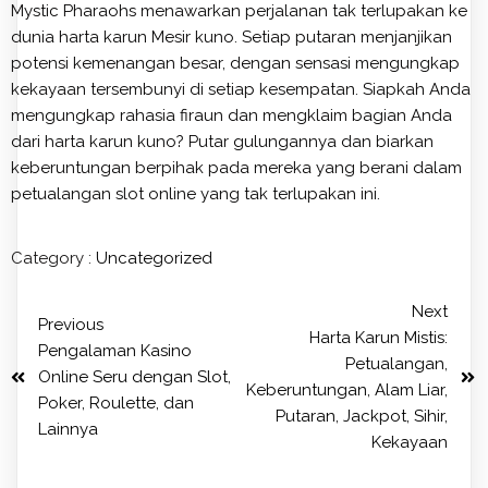
Mystic Pharaohs menawarkan perjalanan tak terlupakan ke
dunia harta karun Mesir kuno. Setiap putaran menjanjikan
potensi kemenangan besar, dengan sensasi mengungkap
kekayaan tersembunyi di setiap kesempatan. Siapkah Anda
mengungkap rahasia firaun dan mengklaim bagian Anda
dari harta karun kuno? Putar gulungannya dan biarkan
keberuntungan berpihak pada mereka yang berani dalam
petualangan slot online yang tak terlupakan ini.
Category :
Uncategorized
Next
Previous
Harta Karun Mistis:
Pengalaman Kasino
Petualangan,
Online Seru dengan Slot,
Keberuntungan, Alam Liar,
Poker, Roulette, dan
Putaran, Jackpot, Sihir,
Lainnya
Kekayaan