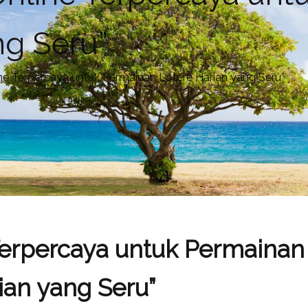
ng Seru”
ne Terpercaya untuk Permainan Lotere Harian yang Seru”
Terpercaya untuk Permainan
ian yang Seru”