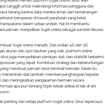
g ketika memilih platform togel online. Situs web
ipsi canggih untuk melindungi informasi pengguna dan
erasa tenang karena data mereka aman dan kemenangan
berlisensi beroperasi di bawah peraturan yang ketat,
transparansi dalam setiap undian. Hal ini membantu
a pemain, menjadikan togel online sebagai sumber hiburan
embuat togel online menarik. Dari undian 4D dan 3D
an aturan dan opsi taruhan yang unik, platform online
itus juga menyediakan panduan, kiat, dan statistik terperinci
tusan yang tepat. Kombinasi strategi dan keberuntungan
yang membuat pemain terus kembali bermain. Selain itu,
tas menambah nilai tambah, memberi penghargaan kepada
ten dan meningkatkan pengalaman bermain secara
masi apa pun tentang topik terkait artikel ini klik di sini
e.com/
enting dari setiap platform togel online. Situs tepercaya