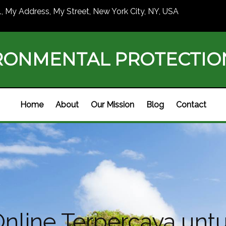
1, My Address, My Street, New York City, NY, USA
RONMENTAL PROTECTI
Home
About
Our Mission
Blog
Contact
Online Terpercaya un