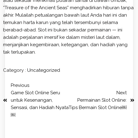
atau sekadar menikmati putaran santai di bawah ombak,
“Treasure of the Ancient Seas” menghadirkan hiburan tanpa
akhir. Mulailah petualangan bawah laut Anda hari ini dan
temukan harta karun yang telah tersembunyi selama
berabad-abad. Slot ini bukan sekadar permainan — ini
adalah perjalanan imersif ke dalam misteri laut dalam,
menjanjikan kegembiraan, ketegangan, dan hadiah yang
tak terlupakan.
Category :
Uncategorized
Previous
Game Slot Online Seru
Next
untuk Kesenangan,
Permainan Slot Online:
Sensasi, dan Hadiah Nyata
Tips Bermain Slot Online￼
￼