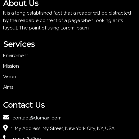
About Us
It is a long established fact that a reader will be distracted
by the readable content of a page when looking at its
layout. The point of using Lorem Ipsum
Services
Enviroment
Mission
Vision
Aims
Contact Us
contact@domain.com
1, My Address, My Street, New York City, NY, USA