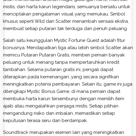
mistis, dan harta karun legendaris, semuanya bersatu untuk
menciptakan pengalaman visual yang memukau. Simbol
khusus seperti Wild dan Scatter menambah sensasi ekstra,
membuat setiap putaran tak terduga dan penuh peluang.
Salah satu keunggulan Mystic Fortune Quest adalah fitur
bonusnya. Mendapatkan tiga atau lebih simbol Scatter akan
memicu Putaran Putaran Gratis, memberi pemain banyak
peluang untuk menang tanpa mempertaruhkan kredit
tambahan. Selama putaran gratis ini, pengali dapat
diterapkan pada kemenangan, yang secara signifikan
meningkatkan potensi pembayaran. Selain itu, game ini juga
dilengkapi Mystic Bonus Game, di mana pemain dapat
membuka harta karun tersembunyi dengan memilih item
ajaib atau mengalahkan penjaga mistis. Setiap pilihan
mengandung risiko dan imbalan, memastikan setiap
keputusan terasa seru dan berdampak.
Soundtrack merupakan elemen lain yang meningkatkan