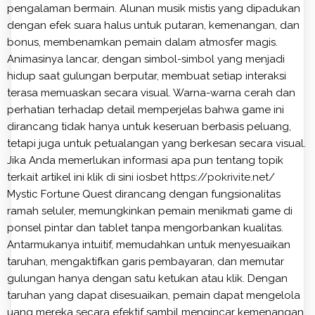
pengalaman bermain. Alunan musik mistis yang dipadukan
dengan efek suara halus untuk putaran, kemenangan, dan
bonus, membenamkan pemain dalam atmosfer magis.
Animasinya lancar, dengan simbol-simbol yang menjadi
hidup saat gulungan berputar, membuat setiap interaksi
terasa memuaskan secara visual. Warna-warna cerah dan
perhatian terhadap detail memperjelas bahwa game ini
dirancang tidak hanya untuk keseruan berbasis peluang,
tetapi juga untuk petualangan yang berkesan secara visual.
Jika Anda memerlukan informasi apa pun tentang topik
terkait artikel ini klik di sini iosbet
https://pokrivite.net/
Mystic Fortune Quest dirancang dengan fungsionalitas
ramah seluler, memungkinkan pemain menikmati game di
ponsel pintar dan tablet tanpa mengorbankan kualitas.
Antarmukanya intuitif, memudahkan untuk menyesuaikan
taruhan, mengaktifkan garis pembayaran, dan memutar
gulungan hanya dengan satu ketukan atau klik. Dengan
taruhan yang dapat disesuaikan, pemain dapat mengelola
uang mereka secara efektif sambil mengincar kemenangan