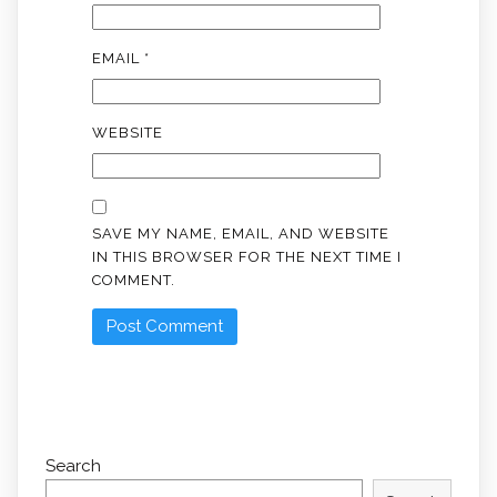
EMAIL
*
WEBSITE
SAVE MY NAME, EMAIL, AND WEBSITE
IN THIS BROWSER FOR THE NEXT TIME I
COMMENT.
Search