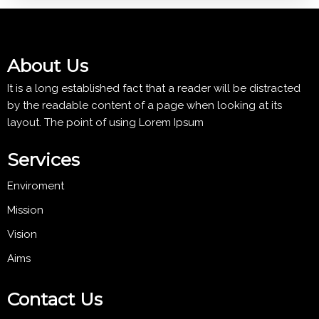
About Us
It is a long established fact that a reader will be distracted
by the readable content of a page when looking at its
layout. The point of using Lorem Ipsum
Services
Enviroment
Mission
Vision
Aims
Contact Us