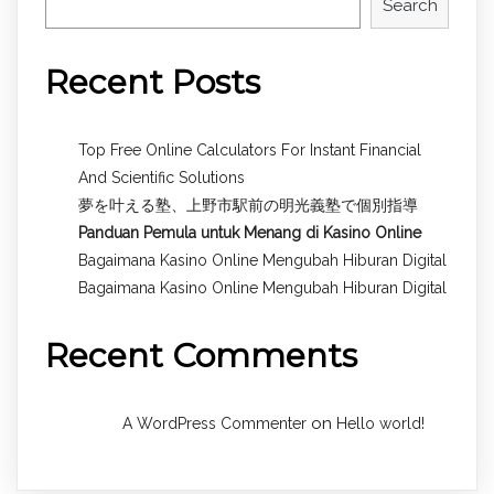
Search
Recent Posts
Top Free Online Calculators For Instant Financial
And Scientific Solutions
夢を叶える塾、上野市駅前の明光義塾で個別指導
Panduan Pemula untuk
Menang di Kasino Online
Bagaimana Kasino Online Mengubah Hiburan Digital
Bagaimana Kasino Online Mengubah Hiburan Digital
Recent Comments
on
A WordPress Commenter
Hello world!