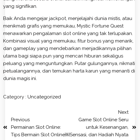
yang signifikan.
Baik Anda mengejar jackpot, menjelajahi dunia mistis, atau
menikmati grafis yang memukau, Mystic Fortune Quest
menawarkan pengalaman slot online yang tak terlupakan.
Kombinasi visual yang memukau, fitur bonus yang menarik,
dan gameplay yang mendebarkan menjadikannya pilihan
utama bagi siapa pun yang mencari hiburan sekaligus
peluang yang menguntungkan. Putar gulungannya, nikmati
petualangannya, dan temukan harta karun yang menanti di
dunia magis ini.
Category :
Uncategorized
Next
Previous
Game Slot Online Seru
Permainan Slot Online:
untuk Kesenangan,
Tips Bermain Slot Online￼
Sensasi, dan Hadiah Nyata