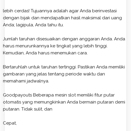
lebih cerdas! Tujuannya adalah agar Anda berinvestasi
dengan bijak dan mendapatkan hasil maksimal dari uang
Anda; lagipula, Anda tahu itu.
Jumlah taruhan disesuaikan dengan anggaran Anda. Anda
harus menurunkannya ke tingkat yang lebih tinggi.
Kemudian, Anda harus menemukan cara.
Bertaruhlah untuk taruhan tertinggi. Pastikan Anda memiliki
gambaran yang jelas tentang periode waktu dan
memahami jadwalnya.
Goodpayouts Beberapa mesin slot memiliki fitur putar
otomatis yang memungkinkan Anda bermain putaran demi
putaran. Tidak sulit, dan
Cepat,