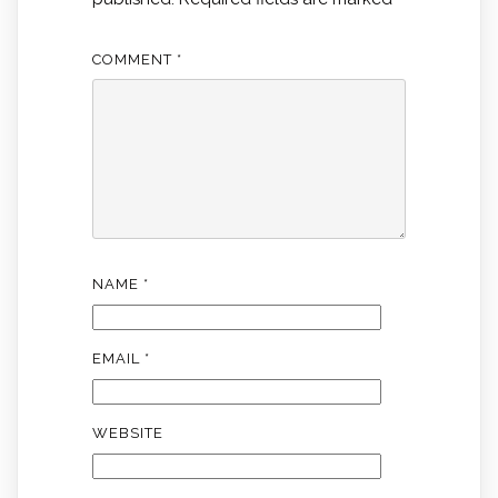
COMMENT
*
NAME
*
EMAIL
*
WEBSITE