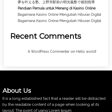
夢を叶える塾、上野市駅前の明光義塾で個別指導
Panduan Pemula untuk
Menang di Kasino Online
Bagaimana Kasino Online Mengubah Hiburan Digital
Bagaimana Kasino Online Mengubah Hiburan Digital
Recent Comments
on
A WordPress Commenter
Hello world!
About Us
It is a long established fact that a reader will be distracted
by the readable content of a page when looking at its
layout. The point of using Lorem Ipsum