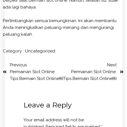
berpikir saat bermain slot online. Namun, setelah itu, tidak
ada lagi bahaya.
Pertimbangkan semua kemungkinan. Ini akan membantu
Anda meningkatkan peluang menang dan mengurangi
peluang kalah.
Category :
Uncategorized
Previous
Next
Permainan Slot Online:
Permainan Slot Online:
Tips Bermain Slot Online￼
Tips Bermain Slot Online￼
Leave a Reply
Your email address will not be
published.
Required fields are marked
*