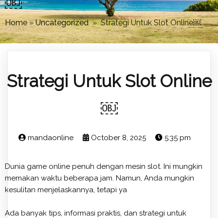
￼
Home
»
Uncategorized
»
Strategi Untuk Slot Online￼
Strategi Untuk Slot Online
￼
mandaonline
October 8, 2025
5:35 pm
Dunia game online penuh dengan mesin slot. Ini mungkin
memakan waktu beberapa jam. Namun, Anda mungkin
kesulitan menjelaskannya, tetapi ya
Ada banyak tips, informasi praktis, dan strategi untuk