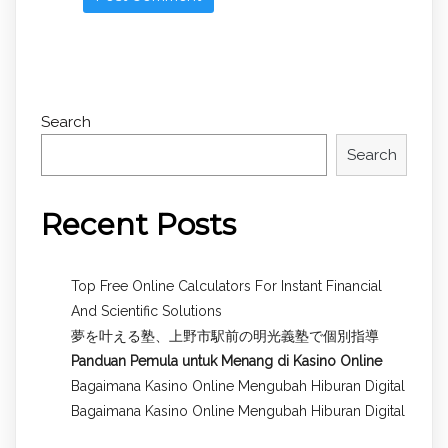
Search
Search
Recent Posts
Top Free Online Calculators For Instant Financial
And Scientific Solutions
夢を叶える塾、上野市駅前の明光義塾で個別指導
Panduan Pemula untuk
Menang di Kasino Online
Bagaimana Kasino Online Mengubah Hiburan Digital
Bagaimana Kasino Online Mengubah Hiburan Digital