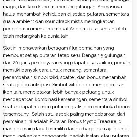
magis, dan koin kuno memenuhi gulungan. Animasinya
halus, menambah kehidupan di setiap putaran, sementara
suara ambient dan soundtrack mistis meningkatkan
pengalaman imersif, membuat Anda merasa seolah-olah
telah melangkah ke dunia lain.
Slot ini menawarkan beragam fitur permainan yang
membuat setiap putaran tetap seru. Dengan 5 gulungan
dan 20 garis pembayaran yang dapat disesuaikan, pemain
memiliki banyak cara untuk menang, sementara
penambahan simbol wild, scatter, dan bonus menambah
strategi dan antisipasi. Simbol wild dapat menggantikan
ikon lain, menciptakan lebih banyak peluang untuk
mendapatkan kombinasi kemenangan, sementara simbol
scatter dapat memicu putaran gratis dan membuka bonus
tersembunyi. Salah satu aspek paling mendebarkan dari
permainan ini adalah Putaran Bonus Mystic Treasure, di
mana pemain dapat memilih dari berbagai peti ajaib untuk
mengungkapkan pengganda, hadiah instan, atau putaran