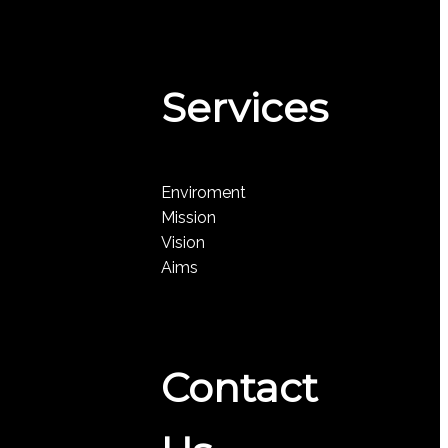
Services
Enviroment
Mission
Vision
Aims
Contact