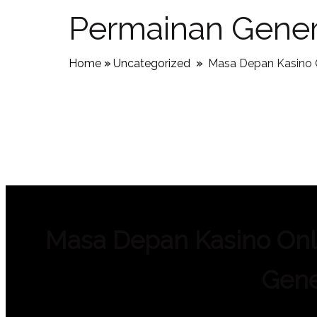
Permainan Gener
Home
»
Uncategorized
»
Masa Depan Kasino On
Masa Depan Kasino Onli
Gene