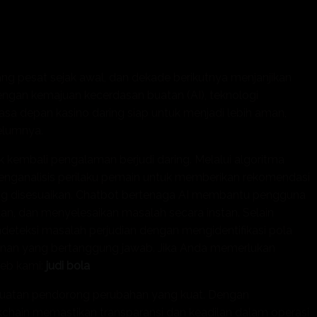
mandaonline
October 11, 2025
6:21 am
ang pesat sejak awal, dan dekade berikutnya menjanjikan
Dengan kemajuan kecerdasan buatan (AI), teknologi
asa depan kasino daring siap untuk menjadi lebih aman,
belumnya.
kembali pengalaman berjudi daring. Melalui algoritma
enganalisis perilaku pemain untuk memberikan rekomendasi
ng disesuaikan. Chatbot bertenaga AI membantu pengguna
an, dan menyelesaikan masalah secara instan. Selain
teksi masalah perjudian dengan mengidentifikasi pola
nan yang bertanggung jawab. Jika Anda memerlukan
 web kami:
judi bola
kuatan pendorong perubahan yang kuat. Dengan
ckchain memastikan transparansi dan keadilan dalam operasi