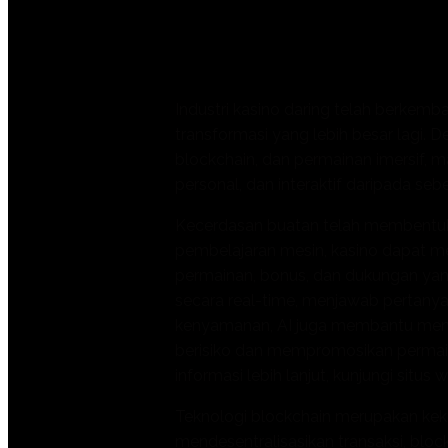
Industri kasino daring telah berkemb
transformasi yang lebih besar lagi. 
blockchain, dan permainan imersif, m
personal, dan interaktif daripada se
Kecerdasan buatan telah membentuk 
pembelajaran mesin, kasino dapat m
permainan, bonus, dan dukungan ya
secara real-time, menjawab pertanya
kenyamanan, AI juga membantu mende
berisiko dan mempromosikan permai
informasi lebih lanjut, kunjungi situs
Teknologi blockchain merupakan ke
mendesentralisasikan transaksi, blo