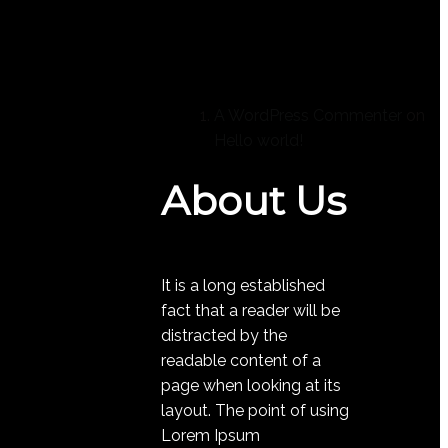
Comments
A WordPress Commenter
on
Hello world!
About Us
It is a long established
fact that a reader will be
distracted by the
readable content of a
page when looking at its
layout. The point of using
Lorem Ipsum