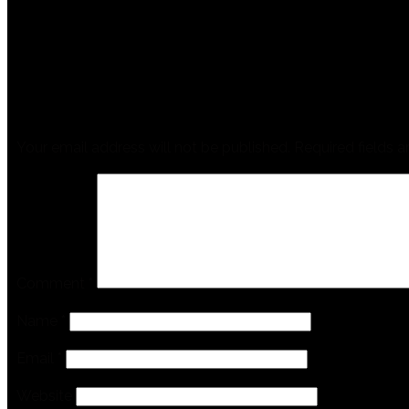
Leave a Reply
Your email address will not be published.
Required fields 
Comment
*
Name
*
Email
*
Website