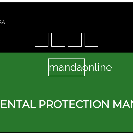
USA
mandaonline
ENTAL PROTECTION M