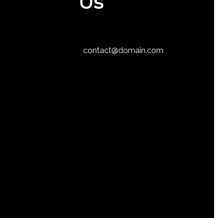
Us
contact@domain.com