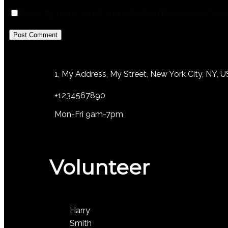
Save my name, email, and website in this browser for 
1, My Address, My Street, New York City, NY, 
+1234567890
Mon-Fri 9am-7pm
Volunteer
Harry
Smith