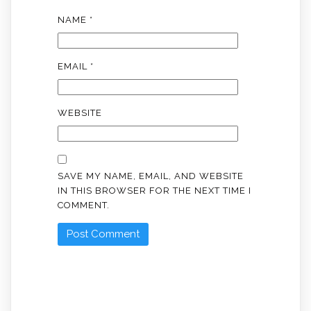
NAME
*
EMAIL
*
WEBSITE
SAVE MY NAME, EMAIL, AND WEBSITE
IN THIS BROWSER FOR THE NEXT TIME I
COMMENT.