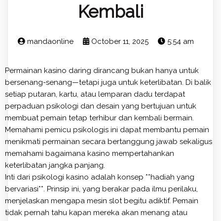
Kembali
mandaonline
October 11, 2025
5:54 am
Permainan kasino daring dirancang bukan hanya untuk
bersenang-senang—tetapi juga untuk keterlibatan. Di balik
setiap putaran, kartu, atau lemparan dadu terdapat
perpaduan psikologi dan desain yang bertujuan untuk
membuat pemain tetap terhibur dan kembali bermain.
Memahami pemicu psikologis ini dapat membantu pemain
menikmati permainan secara bertanggung jawab sekaligus
memahami bagaimana kasino mempertahankan
keterlibatan jangka panjang.
Inti dari psikologi kasino adalah konsep **hadiah yang
bervariasi**. Prinsip ini, yang berakar pada ilmu perilaku,
menjelaskan mengapa mesin slot begitu adiktif. Pemain
tidak pernah tahu kapan mereka akan menang atau