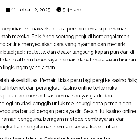
e
October 12, 2025
5:46 am
tri perjudian, menawarkan para pemain sensasi permainan
umah mereka. Baik Anda seorang penjudi berpengalaman
no online menyediakan cara yang nyaman dan menarik
, blackjack, roulette, dan dealer langsung kapan pun dan di
t dan platform tepercaya, pemain dapat merasakan hiburan
am lingkungan yang aman.
h aksesibilitas. Pemain tidak perlu lagi pergi ke kasino fisik;
i internet dan perangkat. Kasino online terkemuka
itas perjudian, memastikan permainan yang adil dan
logi enkripsi canggih untuk melindungi data pemain dan
guna berjudi dengan percaya diri. Selain itu, kasino online
 ramah pengguna, beragam metode pembayaran, dan
ngkatkan pengalaman bermain secara keseluruhan.