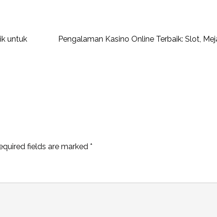
ik untuk
Pengalaman Kasino Online Terbaik: Slot, Mej
equired fields are marked
*