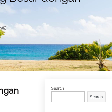
an￼
engan
Search
Search