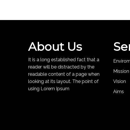
About Us
Se
It is a long established fact that a
Enviro
reader will be distracted by the
Mission
readable content of a page when
looking at its layout. The point of
Vision
using Lorem Ipsum
Aims