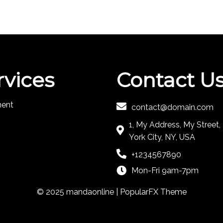
rvices
Contact U
ment
contact@domain.com
1, My Address, My Street
York City, NY, USA
+1234567890
Mon-Fri 9am-7pm
© 2025 mandaonline |
PopularFX Theme