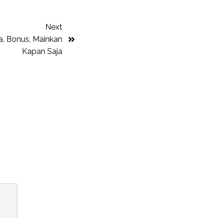
Next
a, Bonus, Mainkan
Kapan Saja