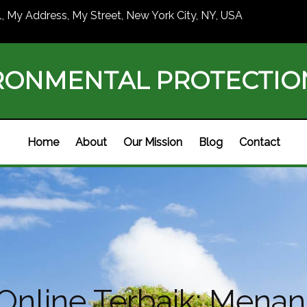
1, My Address, My Street, New York City, NY, USA
RONMENTAL PROTECTI
Home
About
Our Mission
Blog
Contact
Online Terbaik: Mena