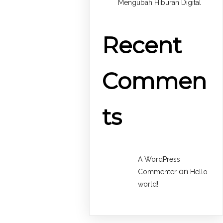
Mengubah Hiburan Digital
Recent
Commen
ts
A WordPress
on
Commenter
Hello
world!