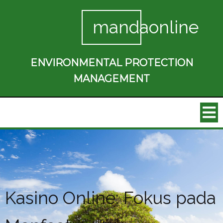
mandaonline
ENVIRONMENTAL PROTECTION
MANAGEMENT
Kasino Online: Fokus pada