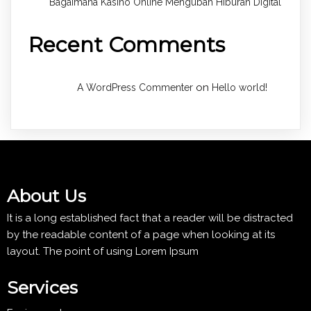
Bagaimana Kasino Online Mengubah Hiburan Digital
Recent Comments
on
A WordPress Commenter
Hello world!
About Us
It is a long established fact that a reader will be distracted
by the readable content of a page when looking at its
layout. The point of using Lorem Ipsum
Services