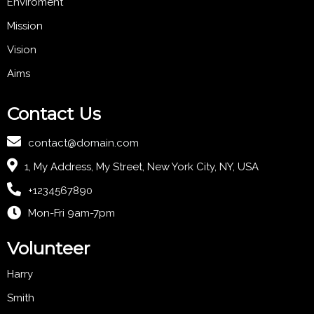
Enviroment
Mission
Vision
Aims
Contact Us
contact@domain.com
1, My Address, My Street, New York City, NY, USA
+1234567890
Mon-Fri 9am-7pm
Volunteer
Harry
Smith