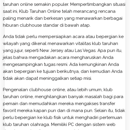
taruhan online semakin populer. Mempertimbangkan situasi
saat ini, Klub Taruhan Online telah merancang rencana
paling menarik dan berkesan yang menawarkan berbagai
hiburan clubhouse standar di bawah atap.
Anda tidak perlu mempersiapkan acara atau bepergian ke
wilayah yang dikenal menawarkan vitalitas klub taruhan
yang jujur, seperti New Jersey atau Las Vegas. Apa pun itu,
jelas bahwa mengadakan acara mengharuskan Anda
mengesampingkan tugas resmi. Ada kemungkinan Anda
akan bepergian ke tujuan berikutnya, dan kemudian Anda
tidak akan dapat meninggalkan setiap misi.
Pengenalan clubhouse online, atau lebih umum, klub
taruhan online, menghilangkan banyak masalah bagi para
pemain dan memudahkan mereka mengakses transfer
favorit mereka kapan pun dan di mana pun. Selain itu, tidak
perlu bepergian ke klub fisik untuk menghadiri pertemuan
klub taruhan olahraga. Memiliki PC dengan sistem web