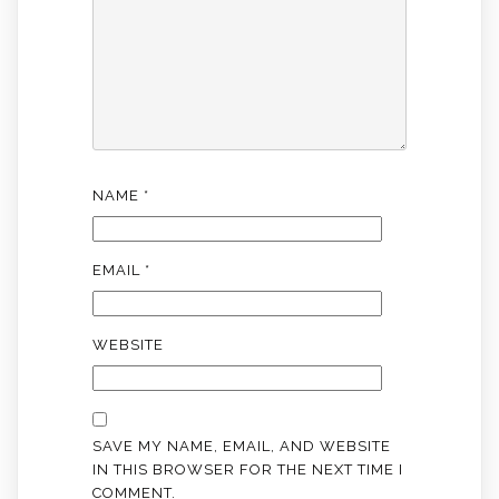
NAME
*
EMAIL
*
WEBSITE
SAVE MY NAME, EMAIL, AND WEBSITE
IN THIS BROWSER FOR THE NEXT TIME I
COMMENT.