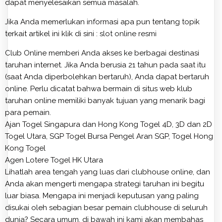
dapat menyelesaikan semua masalah.
Jika Anda memerlukan informasi apa pun tentang topik
terkait artikel ini klik di sini :
slot online resmi
Club Online memberi Anda akses ke berbagai destinasi
taruhan internet. Jika Anda berusia 21 tahun pada saat itu
(saat Anda diperbolehkan bertaruh), Anda dapat bertaruh
online. Perlu dicatat bahwa bermain di situs web klub
taruhan online memiliki banyak tujuan yang menarik bagi
para pemain.
Ajan Togel Singapura dan Hong Kong Togel 4D, 3D dan 2D
Togel Utara, SGP Togel Bursa Pengel Aran SGP, Togel Hong
Kong Togel
Agen Lotere Togel HK Utara
Lihatlah area tengah yang luas dari clubhouse online, dan
Anda akan mengerti mengapa strategi taruhan ini begitu
luar biasa. Mengapa ini menjadi keputusan yang paling
disukai oleh sebagian besar pemain clubhouse di seluruh
dunia? Secara umum, di bawah ini kami akan membahas