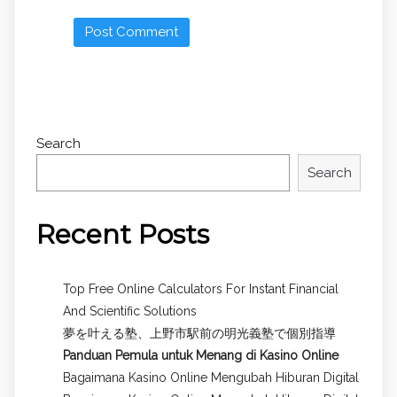
Search
Search
Recent Posts
Top Free Online Calculators For Instant Financial
And Scientific Solutions
夢を叶える塾、上野市駅前の明光義塾で個別指導
Panduan Pemula untuk
Menang di Kasino Online
Bagaimana Kasino Online Mengubah Hiburan Digital