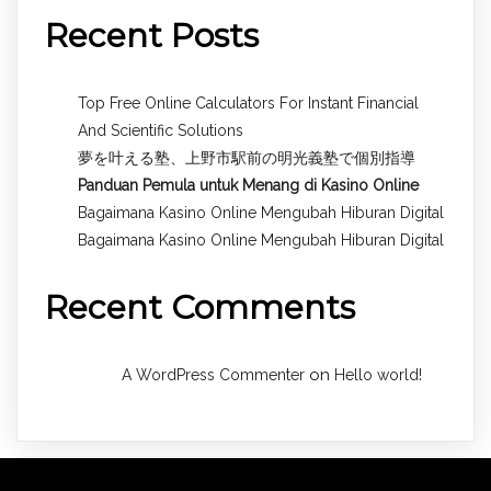
Recent Posts
Top Free Online Calculators For Instant Financial
And Scientific Solutions
夢を叶える塾、上野市駅前の明光義塾で個別指導
Panduan Pemula untuk
Menang di Kasino Online
Bagaimana Kasino Online Mengubah Hiburan Digital
Bagaimana Kasino Online Mengubah Hiburan Digital
Recent Comments
on
A WordPress Commenter
Hello world!