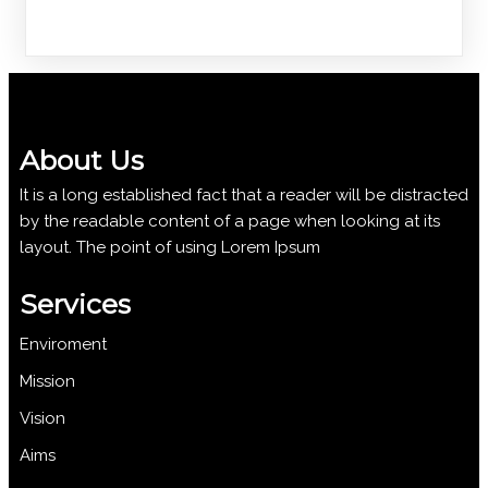
About Us
It is a long established fact that a reader will be distracted
by the readable content of a page when looking at its
layout. The point of using Lorem Ipsum
Services
Enviroment
Mission
Vision
Aims