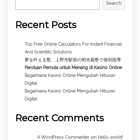
Search
Recent Posts
Top Free Online Calculators For Instant Financial
And Scientific Solutions
夢を叶える塾、上野市駅前の明光義塾で個別指導
Panduan Pemula untuk
Menang di Kasino Online
Bagaimana Kasino Online Mengubah Hiburan
Digital
Bagaimana Kasino Online Mengubah Hiburan
Digital
Recent Comments
on
A WordPress Commenter
Hello world!