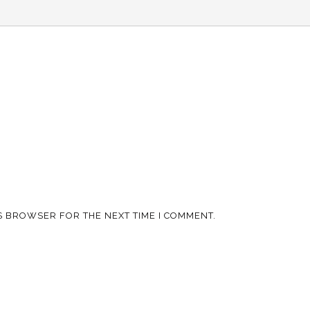
IS BROWSER FOR THE NEXT TIME I COMMENT.