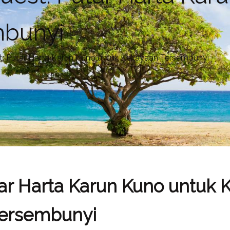
mbunyi
t: Putar Harta Karun Kuno untuk Kekayaan Tersembunyi
tar Harta Karun Kuno untuk
ersembunyi