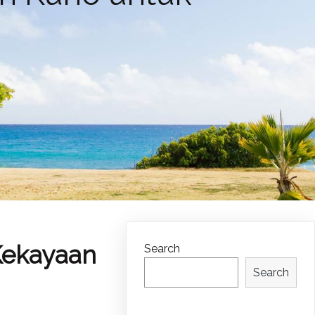
 Kekayaan
Search
Search