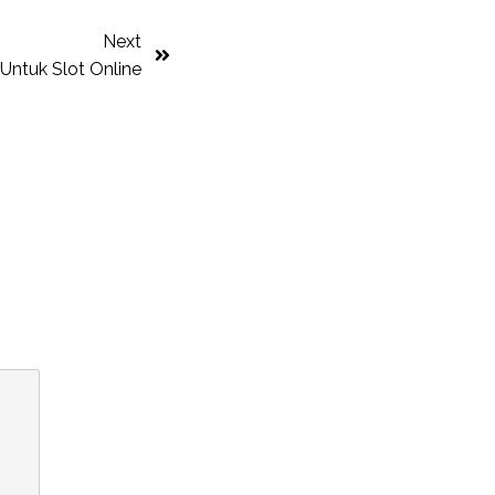
Next
 Untuk Slot Online