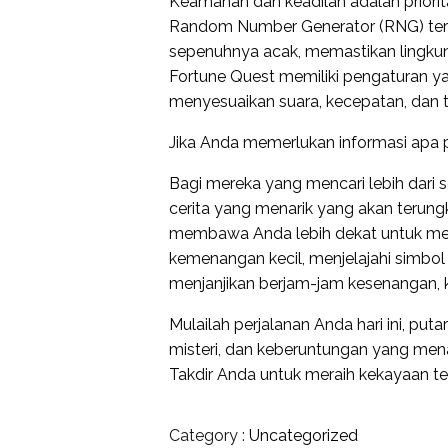
Keamanan dan keadilan adalah priorit
Random Number Generator (RNG) terse
sepenuhnya acak, memastikan lingkung
Fortune Quest memiliki pengaturan 
menyesuaikan suara, kecepatan, dan t
Jika Anda memerlukan informasi apa pun t
Bagi mereka yang mencari lebih dari 
cerita yang menarik yang akan terung
membawa Anda lebih dekat untuk mem
kemenangan kecil, menjelajahi simbol m
menjanjikan berjam-jam kesenangan, 
Mulailah perjalanan Anda hari ini, pu
misteri, dan keberuntungan yang menan
Takdir Anda untuk meraih kekayaan t
Category :
Uncategorized