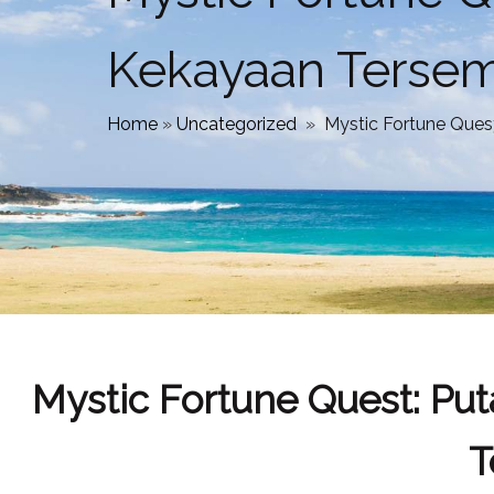
Kekayaan Terse
Home
»
Uncategorized
»
Mystic Fortune Ques
Mystic Fortune Quest: Pu
T