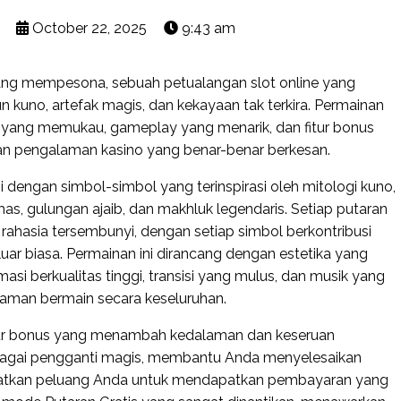
October 22, 2025
9:43 am
ang mempesona, sebuah petualangan slot online yang
kuno, artefak magis, dan kekayaan tak terkira. Permainan
al yang memukau, gameplay yang menarik, dan fitur bonus
n pengalaman kasino yang benar-benar berkesan.
 dengan simbol-simbol yang terinspirasi oleh mitologi kuno,
mas, gulungan ajaib, dan makhluk legendaris. Setiap putaran
hasia tersembunyi, dengan setiap simbol berkontribusi
uar biasa. Permainan ini dirancang dengan estetika yang
si berkualitas tinggi, transisi yang mulus, dan musik yang
man bermain secara keseluruhan.
tur bonus yang menambah kedalaman dan keseruan
ebagai pengganti magis, membantu Anda menyelesaikan
atkan peluang Anda untuk mendapatkan pembayaran yang