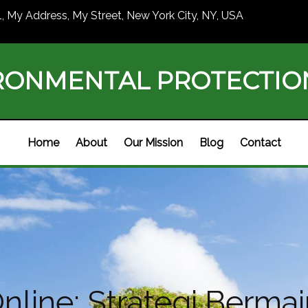
1, My Address, My Street, New York City, NY, USA
RONMENTAL PROTECTI
Home
About
Our Mission
Blog
Contact
nline: Strategi Berma