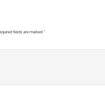
equired fields are marked
*