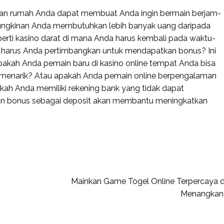
an rumah Anda dapat membuat Anda ingin bermain berjam-
ungkinan Anda membutuhkan lebih banyak uang daripada
erti kasino darat di mana Anda harus kembali pada waktu-
ng harus Anda pertimbangkan untuk mendapatkan bonus? Ini
pakah Anda pemain baru di kasino online tempat Anda bisa
enarik? Atau apakah Anda pemain online berpengalaman
kah Anda memiliki rekening bank yang tidak dapat
n bonus sebagai deposit akan membantu meningkatkan
Mainkan Game Togel Online Terpercaya
Menangkan 