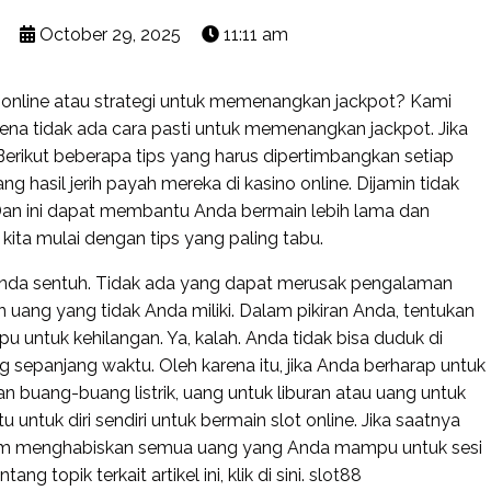
October 29, 2025
11:11 am
 online atau strategi untuk memenangkan jackpot? Kami
ena tidak ada cara pasti untuk memenangkan jackpot. Jika
erikut beberapa tips yang harus dipertimbangkan setiap
 hasil jerih payah mereka di kasino online. Dijamin tidak
Dan ini dapat membantu Anda bermain lebih lama dan
kita mulai dengan tips yang paling tabu.
 Anda sentuh. Tidak ada yang dapat merusak pengalaman
 uang yang tidak Anda miliki. Dalam pikiran Anda, tentukan
untuk kehilangan. Ya, kalah. Anda tidak bisa duduk di
 sepanjang waktu. Oleh karena itu, jika Anda berharap untuk
an buang-buang listrik, uang untuk liburan atau uang untuk
 untuk diri sendiri untuk bermain slot online. Jika saatnya
elum menghabiskan semua uang yang Anda mampu untuk sesi
ng topik terkait artikel ini, klik di sini.
slot88