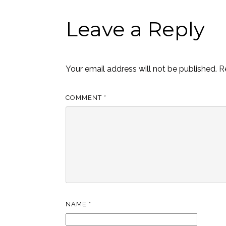
Leave a Reply
Your email address will not be published.
R
COMMENT
*
NAME
*