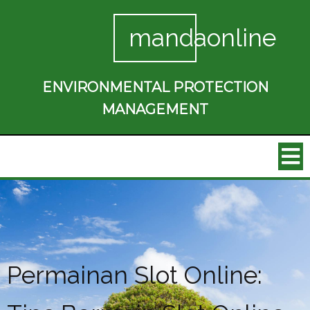
mandaonline
ENVIRONMENTAL PROTECTION
MANAGEMENT
Permainan Slot Online: