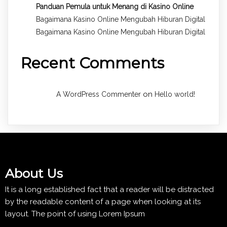
Panduan Pemula untuk
Menang di Kasino Online
Bagaimana Kasino Online Mengubah Hiburan Digital
Bagaimana Kasino Online Mengubah Hiburan Digital
Recent Comments
on
A WordPress Commenter
Hello world!
About Us
It is a long established fact that a reader will be distracted
by the readable content of a page when looking at its
layout. The point of using Lorem Ipsum