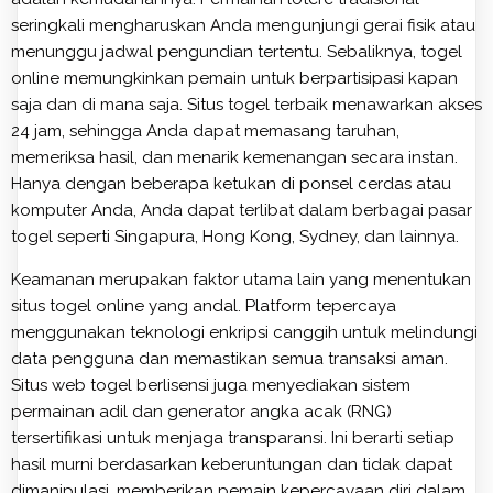
seringkali mengharuskan Anda mengunjungi gerai fisik atau
menunggu jadwal pengundian tertentu. Sebaliknya, togel
online memungkinkan pemain untuk berpartisipasi kapan
saja dan di mana saja. Situs togel terbaik menawarkan akses
24 jam, sehingga Anda dapat memasang taruhan,
memeriksa hasil, dan menarik kemenangan secara instan.
Hanya dengan beberapa ketukan di ponsel cerdas atau
komputer Anda, Anda dapat terlibat dalam berbagai pasar
togel seperti Singapura, Hong Kong, Sydney, dan lainnya.
Keamanan merupakan faktor utama lain yang menentukan
situs togel online yang andal. Platform tepercaya
menggunakan teknologi enkripsi canggih untuk melindungi
data pengguna dan memastikan semua transaksi aman.
Situs web togel berlisensi juga menyediakan sistem
permainan adil dan generator angka acak (RNG)
tersertifikasi untuk menjaga transparansi. Ini berarti setiap
hasil murni berdasarkan keberuntungan dan tidak dapat
dimanipulasi, memberikan pemain kepercayaan diri dalam