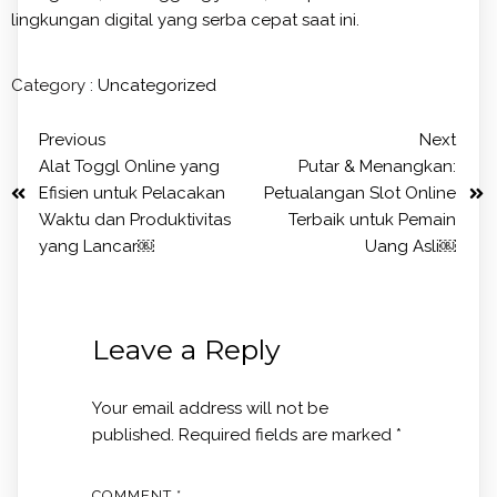
lingkungan digital yang serba cepat saat ini.
Category :
Uncategorized
Previous
Next
Alat Toggl Online yang
Putar & Menangkan:
Efisien untuk Pelacakan
Petualangan Slot Online
Waktu dan Produktivitas
Terbaik untuk Pemain
yang Lancar￼
Uang Asli￼
Leave a Reply
Your email address will not be
published.
Required fields are marked
*
COMMENT
*