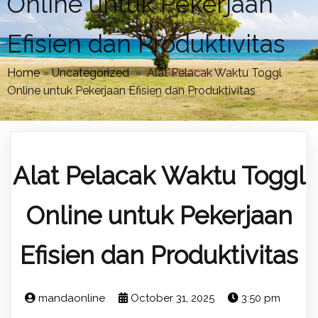
Online untuk Pekerjaan
Efisien dan Produktivitas
Home
»
Uncategorized
»
Alat Pelacak Waktu Toggl
Online untuk Pekerjaan Efisien dan Produktivitas
Alat Pelacak Waktu Toggl
Online untuk Pekerjaan
Efisien dan Produktivitas
mandaonline
October 31, 2025
3:50 pm