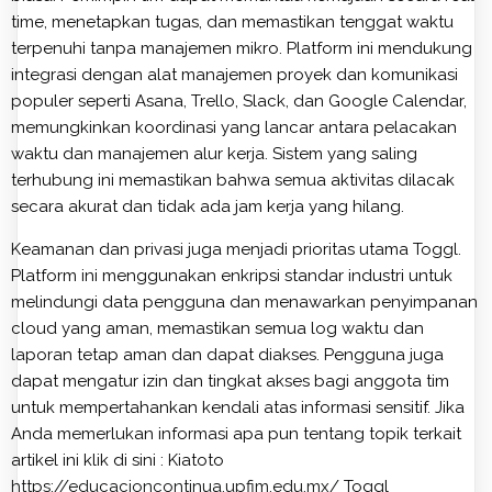
time, menetapkan tugas, dan memastikan tenggat waktu
terpenuhi tanpa manajemen mikro. Platform ini mendukung
integrasi dengan alat manajemen proyek dan komunikasi
populer seperti Asana, Trello, Slack, dan Google Calendar,
memungkinkan koordinasi yang lancar antara pelacakan
waktu dan manajemen alur kerja. Sistem yang saling
terhubung ini memastikan bahwa semua aktivitas dilacak
secara akurat dan tidak ada jam kerja yang hilang.
Keamanan dan privasi juga menjadi prioritas utama Toggl.
Platform ini menggunakan enkripsi standar industri untuk
melindungi data pengguna dan menawarkan penyimpanan
cloud yang aman, memastikan semua log waktu dan
laporan tetap aman dan dapat diakses. Pengguna juga
dapat mengatur izin dan tingkat akses bagi anggota tim
untuk mempertahankan kendali atas informasi sensitif. Jika
Anda memerlukan informasi apa pun tentang topik terkait
artikel ini klik di sini : Kiatoto
https://educacioncontinua.upfim.edu.mx/
Toggl