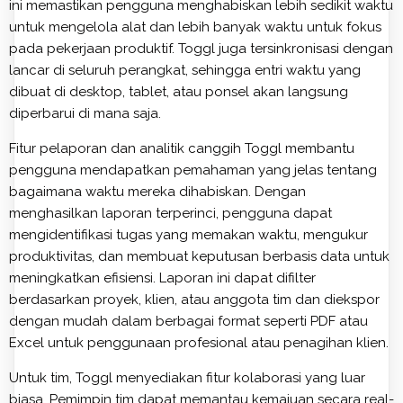
ini memastikan pengguna menghabiskan lebih sedikit waktu
untuk mengelola alat dan lebih banyak waktu untuk fokus
pada pekerjaan produktif. Toggl juga tersinkronisasi dengan
lancar di seluruh perangkat, sehingga entri waktu yang
dibuat di desktop, tablet, atau ponsel akan langsung
diperbarui di mana saja.
Fitur pelaporan dan analitik canggih Toggl membantu
pengguna mendapatkan pemahaman yang jelas tentang
bagaimana waktu mereka dihabiskan. Dengan
menghasilkan laporan terperinci, pengguna dapat
mengidentifikasi tugas yang memakan waktu, mengukur
produktivitas, dan membuat keputusan berbasis data untuk
meningkatkan efisiensi. Laporan ini dapat difilter
berdasarkan proyek, klien, atau anggota tim dan diekspor
dengan mudah dalam berbagai format seperti PDF atau
Excel untuk penggunaan profesional atau penagihan klien.
Untuk tim, Toggl menyediakan fitur kolaborasi yang luar
biasa. Pemimpin tim dapat memantau kemajuan secara real-