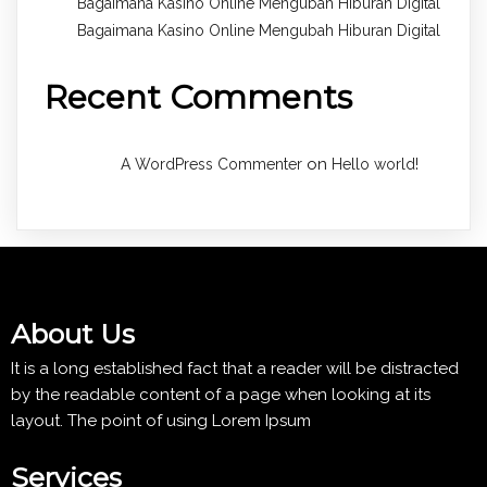
Bagaimana Kasino Online Mengubah Hiburan Digital
Bagaimana Kasino Online Mengubah Hiburan Digital
Recent Comments
on
A WordPress Commenter
Hello world!
About Us
It is a long established fact that a reader will be distracted
by the readable content of a page when looking at its
layout. The point of using Lorem Ipsum
Services