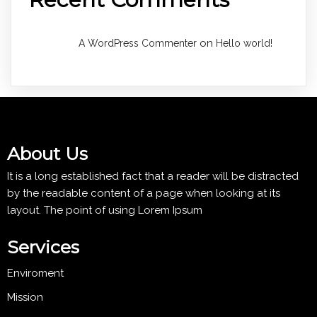
on
A WordPress Commenter
Hello world!
About Us
It is a long established fact that a reader will be distracted
by the readable content of a page when looking at its
layout. The point of using Lorem Ipsum
Services
Enviroment
Mission