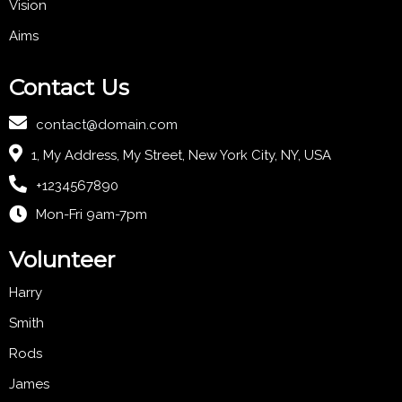
Vision
Aims
Contact Us
contact@domain.com
1, My Address, My Street, New York City, NY, USA
+1234567890
Mon-Fri 9am-7pm
Volunteer
Harry
Smith
Rods
James