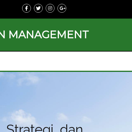
ON MANAGEMENT
 Strategi, dan