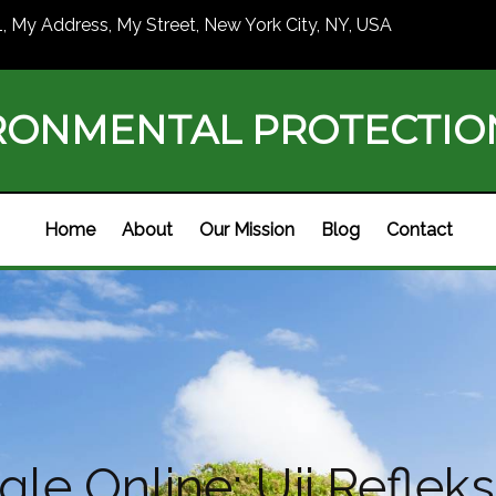
1, My Address, My Street, New York City, NY, USA
RONMENTAL PROTECTI
Home
About
Our Mission
Blog
Contact
e Online: Uji Refleks,