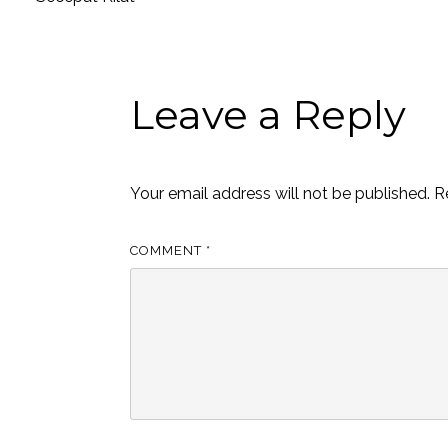
Leave a Reply
Your email address will not be published.
R
COMMENT
*