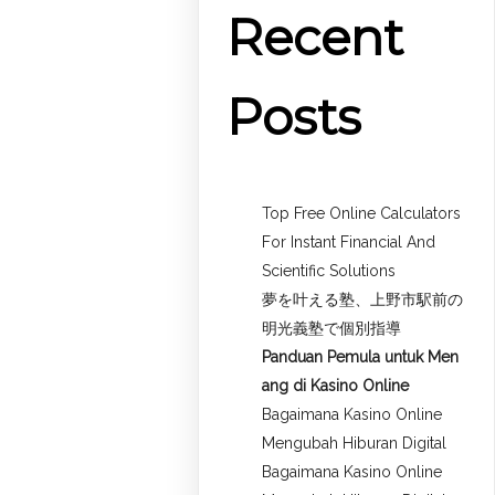
Recent
Posts
Top Free Online Calculators
For Instant Financial And
Scientific Solutions
夢を叶える塾、上野市駅前の
明光義塾で個別指導
Panduan Pemula untuk
Men
ang di Kasino Online
Bagaimana Kasino Online
Mengubah Hiburan Digital
Bagaimana Kasino Online