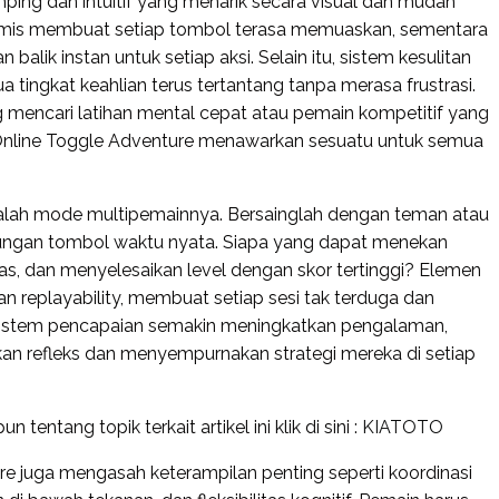
ping dan intuitif yang menarik secara visual dan mudah
inamis membuat setiap tombol terasa memuaskan, sementara
lik instan untuk setiap aksi. Selain itu, sistem kesulitan
tingkat keahlian terus tertantang tanpa merasa frustrasi.
 mencari latihan mental cepat atau pemain kompetitif yang
 Online Toggle Adventure menawarkan sesuatu untuk semua
adalah mode multipemainnya. Bersainglah dengan teman atau
rungan tombol waktu nyata. Siapa yang dapat menekan
rdas, dan menyelesaikan level dengan skor tertinggi? Elemen
 replayability, membuat setiap sesi tak terduga dan
sistem pencapaian semakin meningkatkan pengalaman,
n refleks dan menyempurnakan strategi mereka di setiap
entang topik terkait artikel ini klik di sini :
KIATOTO
ure juga mengasah keterampilan penting seperti koordinasi