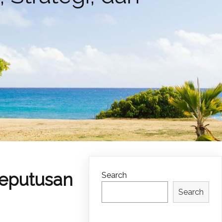
 Keputusan
Search
Search