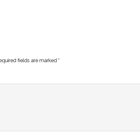
equired fields are marked
*