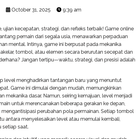
e
October 31, 2025
9:39 am
ujian kecepatan, strategi, dan refleks terbaik! Game online
nantang pemain dari segala usia, menawarkan perpaduan
an mental. Intinya, game ini berpusat pada mekanika
akelar, tombol, atau elemen secara berurutan secepat dan
rhana? Jangan tertipu—waktu, strategi, dan presisi adalah
ap level menghadirkan tantangan baru yang menuntut
pat. Game ini dimulai dengan mudah, memungkinkan
n mekanika dasar. Namun, seiring kemajuan, level menjadi
main untuk merencanakan beberapa gerakan ke depan,
an mengantisipasi perubahan pola permainan. Setiap tombol
u antara menyelesaikan level atau memulai kembali,
 setiap saat.