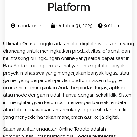
Platform
mandaonline
October 31, 2025
9:01 am
Ultimate Online Toggle adalah alat digital revolusioner yang
dirancang untuk meningkatkan produktivitas, efisiensi, dan
multitasking di lingkungan online yang serba cepat saat ini.
Baik Anda seorang profesional yang mengelola banyak
proyek, mahasiswa yang mengerjakan banyak tugas, atau
gamer yang berpindah-pindah platform, sistem toggle
online ini memungkinkan Anda berpindah tugas, aplikasi,
atau mode dengan mudah hanya dengan sekali klik. Sistem
ini menghilangkan kerumitan menavigasi banyak jendela
atau tab, menawarkan antarmuka yang bersih dan intuitif
yang menyederhanakan manajemen alur kerja digital.
Salah satu fitur unggulan Online Toggle adalah
kompatibilitas lintas platformnya. Toggle terintegrasi