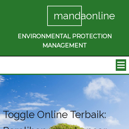
mandaonline
ENVIRONMENTAL PROTECTION
MANAGEMENT
Toggle Online Terbaik: