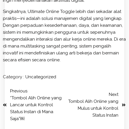
ingin menyederhanakan aktivitas digital.
Singkatnya, Ultimate Online Toggle lebih dari sekadar alat
praktis—ini adalah solusi manajemen digital yang lengkap.
Dengan perpaduan kesederhanaan, daya, dan keamanan,
sistem ini memungkinkan pengguna untuk sepenuhnya
mengendalikan interaksi dan alur kerja online mereka. Di era
di mana multitasking sangat penting, sistem pengalih
inovatif ini mendefinisikan ulang arti bekerja dan bermain
secara efisien secara online.
Category :
Uncategorized
Previous
Next
“Tombol Alih Online yang
Tombol Alih Online yang
Lancar untuk Kontrol
Mulus untuk Kontrol
Status Instan di Mana
Status Instan
Saja”￼