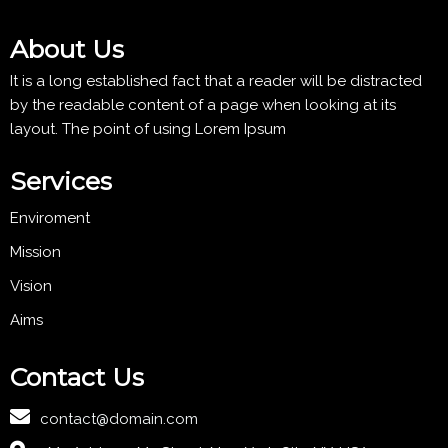
About Us
It is a long established fact that a reader will be distracted
by the readable content of a page when looking at its
layout. The point of using Lorem Ipsum
Services
Enviroment
Mission
Vision
Aims
Contact Us
contact@domain.com