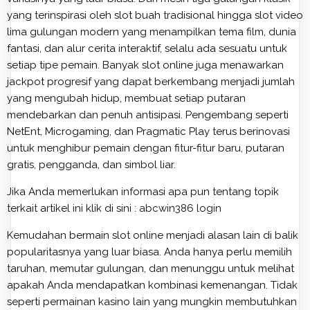
yang terinspirasi oleh slot buah tradisional hingga slot video
lima gulungan modern yang menampilkan tema film, dunia
fantasi, dan alur cerita interaktif, selalu ada sesuatu untuk
setiap tipe pemain. Banyak slot online juga menawarkan
jackpot progresif yang dapat berkembang menjadi jumlah
yang mengubah hidup, membuat setiap putaran
mendebarkan dan penuh antisipasi. Pengembang seperti
NetEnt, Microgaming, dan Pragmatic Play terus berinovasi
untuk menghibur pemain dengan fitur-fitur baru, putaran
gratis, pengganda, dan simbol liar.
Jika Anda memerlukan informasi apa pun tentang topik
terkait artikel ini klik di sini :
abcwin386 login
Kemudahan bermain slot online menjadi alasan lain di balik
popularitasnya yang luar biasa. Anda hanya perlu memilih
taruhan, memutar gulungan, dan menunggu untuk melihat
apakah Anda mendapatkan kombinasi kemenangan. Tidak
seperti permainan kasino lain yang mungkin membutuhkan