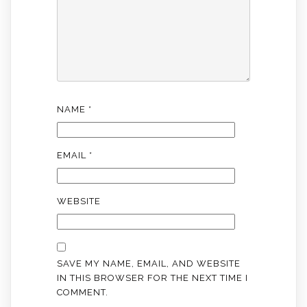
NAME
*
EMAIL
*
WEBSITE
SAVE MY NAME, EMAIL, AND WEBSITE
IN THIS BROWSER FOR THE NEXT TIME I
COMMENT.