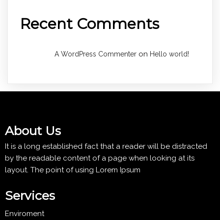
Recent Comments
on
A WordPress Commenter
Hello world!
About Us
It is a long established fact that a reader will be distracted
by the readable content of a page when looking at its
layout. The point of using Lorem Ipsum
Services
Enviroment