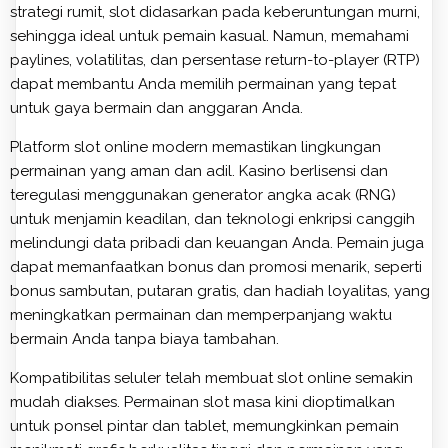
strategi rumit, slot didasarkan pada keberuntungan murni,
sehingga ideal untuk pemain kasual. Namun, memahami
paylines, volatilitas, dan persentase return-to-player (RTP)
dapat membantu Anda memilih permainan yang tepat
untuk gaya bermain dan anggaran Anda.
Platform slot online modern memastikan lingkungan
permainan yang aman dan adil. Kasino berlisensi dan
teregulasi menggunakan generator angka acak (RNG)
untuk menjamin keadilan, dan teknologi enkripsi canggih
melindungi data pribadi dan keuangan Anda. Pemain juga
dapat memanfaatkan bonus dan promosi menarik, seperti
bonus sambutan, putaran gratis, dan hadiah loyalitas, yang
meningkatkan permainan dan memperpanjang waktu
bermain Anda tanpa biaya tambahan.
Kompatibilitas seluler telah membuat slot online semakin
mudah diakses. Permainan slot masa kini dioptimalkan
untuk ponsel pintar dan tablet, memungkinkan pemain