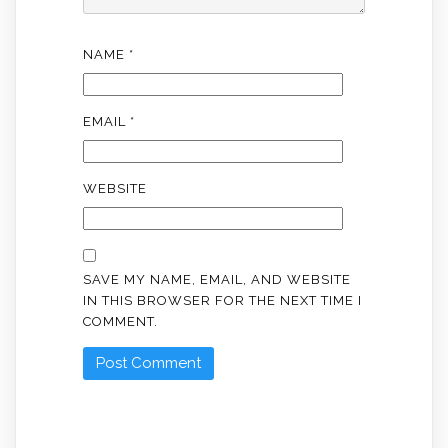
NAME
*
EMAIL
*
WEBSITE
SAVE MY NAME, EMAIL, AND WEBSITE
IN THIS BROWSER FOR THE NEXT TIME I
COMMENT.