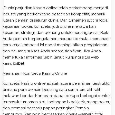
Dunia perjudian kasino online telah berkembang menjadi
industri yang berkembang pesat dan kompetitif, menarik
jutaan pemain di seluruh dunia. Dari turnamen slot hingga
kejuaraan poker, kompetisi judi online menawarkan
keseruan, strategi, dan peluang untuk menang besar. Baik
Anda pemain berpengalaman maupun pemula, memahami
cara kerja kompetisi ini dapat meningkatkan pengalaman
dan peluang sukses Anda secara signifikan. Jika Anda
memerlukan informasi lebih lanjut, kunjungi situs web
kami:
iosbet
Memahami Kompetisi Kasino Online
Kompetisi kasino online adalah acara permainan terstruktur
di mana para pemain bersaing satu sama lain, alih-alih
melawan bandar. Kontes ini dapat berupa berbagai bentuk,
termasuk turnamen slot, tantangan blackjack, ruang poker,
dan promosi berbasis papan peringkat. Pemain
mengumpulkan poin berdasarkan kinerja—seperti total