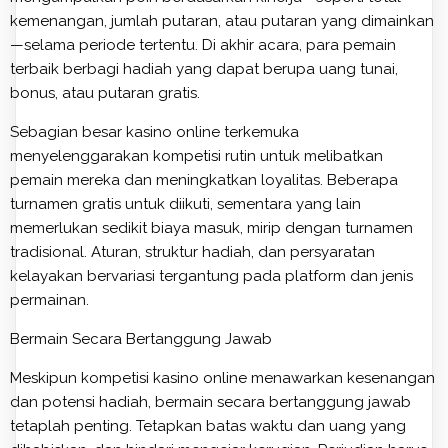
kemenangan, jumlah putaran, atau putaran yang dimainkan
—selama periode tertentu. Di akhir acara, para pemain
terbaik berbagi hadiah yang dapat berupa uang tunai,
bonus, atau putaran gratis.
Sebagian besar kasino online terkemuka
menyelenggarakan kompetisi rutin untuk melibatkan
pemain mereka dan meningkatkan loyalitas. Beberapa
turnamen gratis untuk diikuti, sementara yang lain
memerlukan sedikit biaya masuk, mirip dengan turnamen
tradisional. Aturan, struktur hadiah, dan persyaratan
kelayakan bervariasi tergantung pada platform dan jenis
permainan.
Bermain Secara Bertanggung Jawab
Meskipun kompetisi kasino online menawarkan kesenangan
dan potensi hadiah, bermain secara bertanggung jawab
tetaplah penting. Tetapkan batas waktu dan uang yang