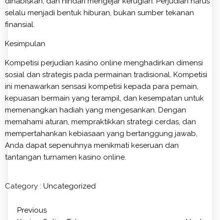
dihabiskan, dan hindari mengejar kerugian. Perjudian harus
selalu menjadi bentuk hiburan, bukan sumber tekanan
finansial.
Kesimpulan
Kompetisi perjudian kasino online menghadirkan dimensi
sosial dan strategis pada permainan tradisional. Kompetisi
ini menawarkan sensasi kompetisi kepada para pemain,
kepuasan bermain yang terampil, dan kesempatan untuk
memenangkan hadiah yang mengesankan. Dengan
memahami aturan, mempraktikkan strategi cerdas, dan
mempertahankan kebiasaan yang bertanggung jawab,
Anda dapat sepenuhnya menikmati keseruan dan
tantangan turnamen kasino online.
Category :
Uncategorized
Previous