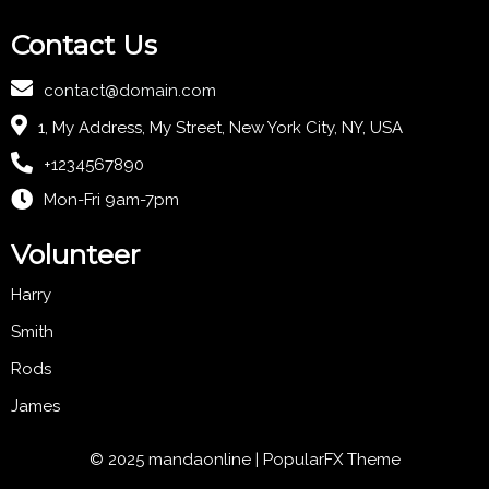
Contact Us
contact@domain.com
1, My Address, My Street, New York City, NY, USA
+1234567890
Mon-Fri 9am-7pm
Volunteer
Harry
Smith
Rods
James
© 2025 mandaonline |
PopularFX Theme