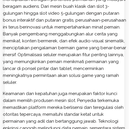
beragam audiens. Dari mesin buah klasik dan slot 3-
gulungan hingga slot video 5-gulungan dengan putaran
bonus interaktif dan putaran gratis, perusahaan-perusahaan
ini terus berinovasi untuk mempertahankan minat pemain.
Banyak pengembang menggabungkan alur cerita yang
memikat, konten bermerek, dan efek audio-visual sinematik,
menciptakan pengalaman bermain game yang benar-benar
imersif. Optimalisasi seluler merupakan fitur penting lainnya,
yang memungkinkan pemain menikmati permainan yang
lancar di ponsel pintar dan tablet, mencerminkan
meningkatnya permintaan akan solusi game yang ramah
seluler.
Keamanan dan kepatuhan juga merupakan faktor kunci
dalam memilih produsen mesin slot. Penyedia terkemuka
memastikan platform mereka berlisensi dan teregulasi oleh
otoritas tepercaya, mematuhi standar ketat untuk
permainan yang adil dan bertanggung jawab. Teknologi
enkripsi canggih melindungi data pemain, sementara sistem