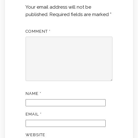
Your email address will not be
published.
Required fields are marked
*
COMMENT
*
NAME
*
EMAIL
*
WEBSITE