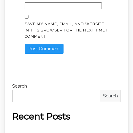
SAVE MY NAME, EMAIL, AND WEBSITE
IN THIS BROWSER FOR THE NEXT TIME I
COMMENT.
Search
Search
Recent Posts