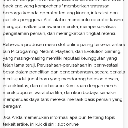
back-end yang komprehensif memberikan wawasan
berharga kepada operator tentang kinerja, interaksi, dan
perilaku pengguna. Alat-alat ini membantu operator kasino
mengoptimalkan penawaran mereka, mempersonalisasi
pengalaman pemain, dan meningkatkan tingkat retensi.
Beberapa produsen mesin slot online paling terkenal antara
lain Microgaming, NetEnt, Playtech, dan Evolution Gaming,
yang masing-masing memiliki reputasi keunggulan yang
telah lama teruji. Perusahaan-perusahaan ini berinvestasi
besar dalam penelitian dan pengembangan, secara berkala
merilis judul-judul baru yang mendorong batasan desain,
interaktivitas, dan nilai hiburan. Kemitraan dengan merek-
merek populer, waralaba film, dan ikon budaya semakin
memperluas daya tarik mereka, menarik basis pemain yang
beragam.
Jika Anda memerlukan informasi apa pun tentang topik
terkait artikel ini klik di sini :
slot online