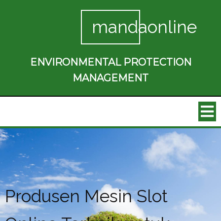
mandaonline
ENVIRONMENTAL PROTECTION
MANAGEMENT
Produsen Mesin Slot