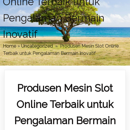
Online Terbaik untuk
Pengalaman Bermain
Inovatif
Home
»
Uncategorized
»
Produsen Mesin Slot Online
Terbaik untuk Pengalaman Bermain Inovatif
Produsen Mesin Slot
Online Terbaik untuk
Pengalaman Bermain