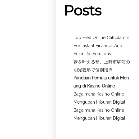
Posts
Top Free Online Calculators
For Instant Financial And
Scientific Solutions
夢を叶える塾、上野市駅前の
明光義塾で個別指導
Panduan Pemula untuk
Men
ang di Kasino Online
Bagaimana Kasino Online
Mengubah Hiburan Digital
Bagaimana Kasino Online
Mengubah Hiburan Digital