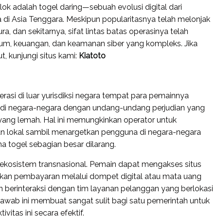
lok adalah togel daring—sebuah evolusi digital dari
di Asia Tenggara. Meskipun popularitasnya telah melonjak
ra, dan sekitarnya, sifat lintas batas operasinya telah
um, keuangan, dan keamanan siber yang kompleks. Jika
t, kunjungi situs kami:
Kiatoto
erasi di luar yurisdiksi negara tempat para pemainnya
tar di negara-negara dengan undang-undang perjudian yang
yang lemah. Hal ini memungkinkan operator untuk
n lokal sambil menargetkan pengguna di negara-negara
na togel sebagian besar dilarang.
i ekosistem transnasional. Pemain dapat mengakses situs
kukan pembayaran melalui dompet digital atau mata uang
dan berinteraksi dengan tim layanan pelanggan yang berlokasi
jawab ini membuat sangat sulit bagi satu pemerintah untuk
itas ini secara efektif.