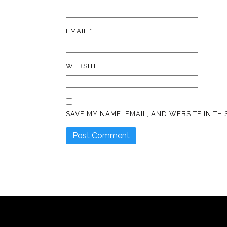
EMAIL
*
WEBSITE
SAVE MY NAME, EMAIL, AND WEBSITE IN TH