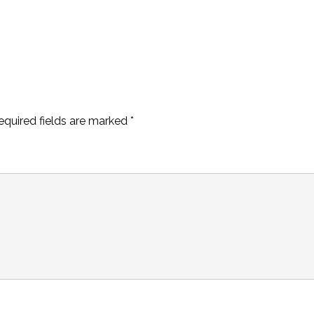
equired fields are marked
*