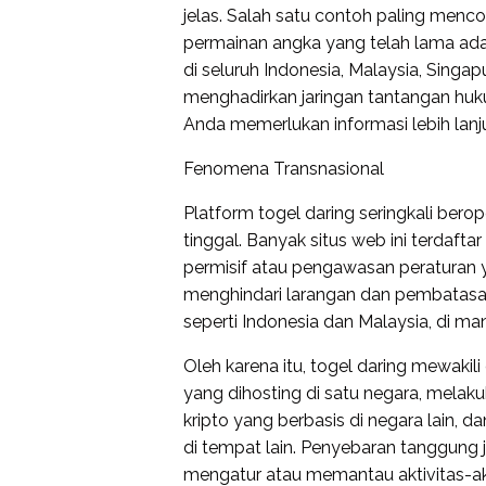
jelas. Salah satu contoh paling menco
permainan angka yang telah lama ada 
di seluruh Indonesia, Malaysia, Singapu
menghadirkan jaringan tantangan huk
Anda memerlukan informasi lebih lanju
Fenomena Transnasional
Platform togel daring seringkali berop
tinggal. Banyak situs web ini terdaf
permisif atau pengawasan peraturan 
menghindari larangan dan pembatasa
seperti Indonesia dan Malaysia, di ma
Oleh karena itu, togel daring mewakil
yang dihosting di satu negara, mela
kripto yang berbasis di negara lain, 
di tempat lain. Penyebaran tanggung 
mengatur atau memantau aktivitas-aktiv