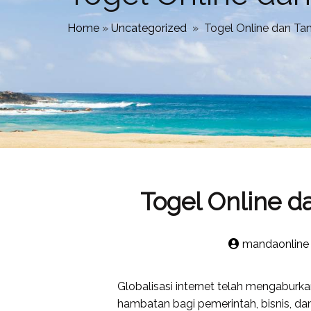
Home
»
Uncategorized
»
Togel Online dan Ta
Togel Online d
mandaonline
Globalisasi internet telah mengaburk
hambatan bagi pemerintah, bisnis, dan