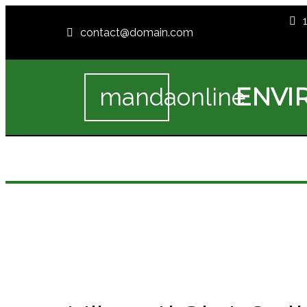
contact@domain.com
ENVI
mandaonline