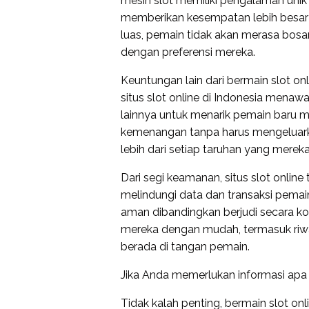
mesin slot memiliki pengalaman unik t
memberikan kesempatan lebih besar
luas, pemain tidak akan merasa bos
dengan preferensi mereka.
Keuntungan lain dari bermain slot o
situs slot online di Indonesia men
lainnya untuk menarik pemain baru m
kemenangan tanpa harus mengeluark
lebih dari setiap taruhan yang mereka
Dari segi keamanan, situs slot onli
melindungi data dan transaksi pemai
aman dibandingkan berjudi secara k
mereka dengan mudah, termasuk riwa
berada di tangan pemain.
Jika Anda memerlukan informasi apa pun 
Tidak kalah penting, bermain slot o