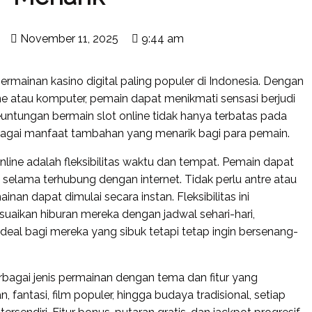
November 11, 2025
9:44 am
permainan kasino digital paling populer di Indonesia. Dengan
 atau komputer, pemain dapat menikmati sensasi berjudi
Keuntungan bermain slot online tidak hanya terbatas pada
rbagai manfaat tambahan yang menarik bagi para pemain.
nline adalah fleksibilitas waktu dan tempat. Pemain dapat
 selama terhubung dengan internet. Tidak perlu antre atau
nan dapat dimulai secara instan. Fleksibilitas ini
ikan hiburan mereka dengan jadwal sehari-hari,
ideal bagi mereka yang sibuk tetapi tetap ingin bersenang-
erbagai jenis permainan dengan tema dan fitur yang
 fantasi, film populer, hingga budaya tradisional, setiap