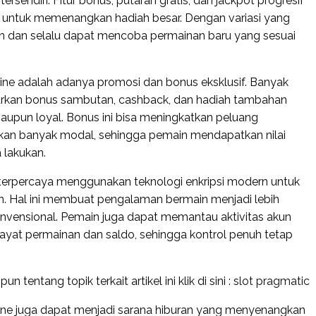
ersendiri. Fitur bonus, putaran gratis, dan jackpot progresif
 untuk memenangkan hadiah besar. Dengan variasi yang
an dan selalu dapat mencoba permainan baru yang sesuai
nline adalah adanya promosi dan bonus eksklusif. Banyak
awarkan bonus sambutan, cashback, dan hadiah tambahan
aupun loyal. Bonus ini bisa meningkatkan peluang
an banyak modal, sehingga pemain mendapatkan nilai
 lakukan.
ne terpercaya menggunakan teknologi enkripsi modern untuk
n. Hal ini membuat pengalaman bermain menjadi lebih
onvensional. Pemain juga dapat memantau aktivitas akun
yat permainan dan saldo, sehingga kontrol penuh tetap
tentang topik terkait artikel ini klik di sini : s
lot pragmatic
nline juga dapat menjadi sarana hiburan yang menyenangkan