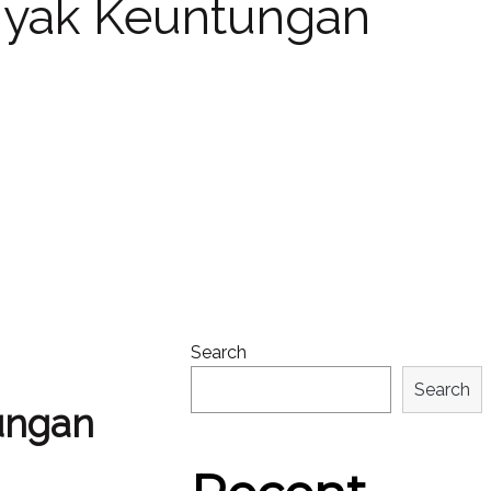
anyak Keuntungan
Search
Search
ungan