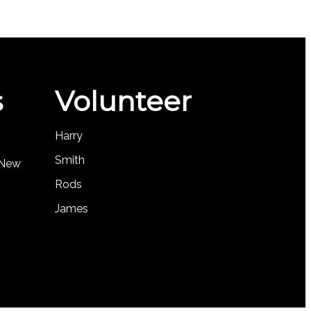
s
Volunteer
Harry
Smith
 New
Rods
James