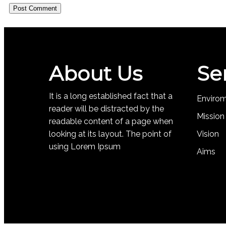
About Us
Se
It is a long established fact that a
Enviro
reader will be distracted by the
Mission
readable content of a page when
looking at its layout. The point of
Vision
using Lorem Ipsum
Aims