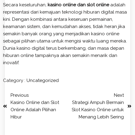
Secara keseluruhan,
kasino online dan slot online
adalah
representasi dari kemajuan teknologi hiburan digital masa
kini. Dengan kombinasi antara keseruan permainan,
keamanan sistem, dan kemudahan akses, tidak heran jika
semakin banyak orang yang menjadikan kasino online
sebagai pilihan utama untuk mengisi waktu luang mereka.
Dunia kasino digital terus berkembang, dan masa depan
hiburan online tampaknya akan semakin menarik dan
inovatif.
Category :
Uncategorized
Previous
Next
Kasino Online dan Slot
Strategi Ampuh Bermain
Online Adalah Pilihan
Slot Kasino Online untuk
Hibur
Menang Lebih Sering