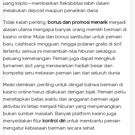
uang kripto—memberikan fleksibilitas lebih dalam
melakukan deposit maupun penarikan dana.
Tidak kalah penting,
bonus dan promosi menarik
menjadi
alasan utama mengapa banyak orang memilih bermain di
kasino online. Mulai dari bonus sambutan untuk pemain
baru, cashback mingguan, hingga putaran gratis di slot
tertentu, semua ini menambah nilai hiburan sekaligus
peluang kemenangan. Pemain juga dapat mengikuti
turnamen slot yang menawarkan hadiah besar dan
kompetisi seru melawan pemain lain dari seluruh dunia.
Meski demikian, penting untuk diingat bahwa bermain di
kasino online harus dilakukan dengan bijak. Pemain perlu
menetapkan batas waktu dan anggaran bermain agar
aktivitas ini tetap menjadi hiburan yang menyenangkan,
bukan sumber masalah. Banyak platform kasino juga
menyediakan fitur
kontrol diri
untuk membantu pemain
mengatur kebiasaan bermain secara sehat.