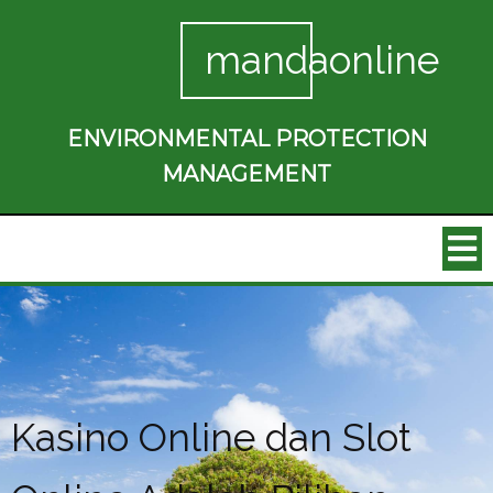
mandaonline
ENVIRONMENTAL PROTECTION
MANAGEMENT
Kasino Online dan Slot