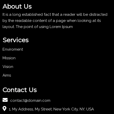
About Us
It is a long established fact that a reader will be distracted
by the readable content of a page when looking at its
layout. The point of using Lorem Ipsum
Services
Enviroment
Mission
Vision
Aims
Contact Us
contact@domain.com
1, My Address, My Street, New York City, NY, USA