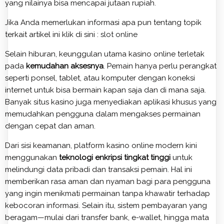
yang nilainya bisa mencapai jutaan rupiah.
Jika Anda memerlukan informasi apa pun tentang topik
terkait artikel ini klik di sini :
slot online
Selain hiburan, keunggulan utama kasino online terletak
pada
kemudahan aksesnya
. Pemain hanya perlu perangkat
seperti ponsel, tablet, atau komputer dengan koneksi
internet untuk bisa bermain kapan saja dan di mana saja.
Banyak situs kasino juga menyediakan aplikasi khusus yang
memudahkan pengguna dalam mengakses permainan
dengan cepat dan aman.
Dari sisi keamanan, platform kasino online modern kini
menggunakan
teknologi enkripsi tingkat tinggi
untuk
melindungi data pribadi dan transaksi pemain. Hal ini
memberikan rasa aman dan nyaman bagi para pengguna
yang ingin menikmati permainan tanpa khawatir terhadap
kebocoran informasi. Selain itu, sistem pembayaran yang
beragam—mulai dari transfer bank, e-wallet, hingga mata