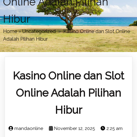
Online Adalah Pilihan
Hibur
Home
»
Uncategorized
»
Kasino Online dan Slot Online
Adalah Pilihan Hibur
Kasino Online dan Slot
Online Adalah Pilihan
Hibur
mandaonline
November 12, 2025
2:25 am