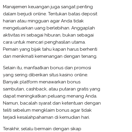
Manajemen keuangan juga sangat penting
dalam berjudi online. Tentukan batas deposit
harian atau mingguan agar Anda tidak
mengeluarkan uang berlebihan. Anggaplah
aktivitas ini sebagai hiburan, bukan sebagai
cara untuk mencari penghasilan utama.
Pemain yang bijak tahu kapan harus berhenti
dan menikmati kemenangan dengan tenang.
Selain itu, manfaatkan bonus dan promosi
yang sering diberikan situs kasino online.
Banyak platform menawarkan bonus
sambutan, cashback, atau putaran gratis yang
dapat meningkatkan peluang menang Anda.
Namun, bacalah syarat dan ketentuan dengan
teliti sebelum mengklaim bonus agar tidak
terjadi kesalahpahaman di kemudian hari.
Terakhir, selalu bermain dengan sikap