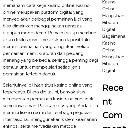
Kasino
memahami cara kerja kasino online. Kasino
Online
online merupakan platform digital yang
Mengubah
menyediakan berbagai permainan judi yang
Hiburan
bisa dimainkan menggunakan uang asli
Digital
ataupun mode demo. Pemain cukup membuat
Bagaimana
akun di situs resmi, melakukan deposit, lalu
Kasino
memilih permainan yang diinginkan. Setiap
Online
permainan memiliki aturan dan peluang
Mengubah
menang yang berbeda, sehingga penting bagi
Hiburan
pemula untuk mempelajari setiap jenis
Digital
permainan terlebih dahulu.
Rece
Selanjutnya, pilihlah situs kasino online yang
terpercaya. Di era digital ini, banyak situs
nt
menawarkan permainan kasino, namun tidak
semuanya aman. Pastikan situs yang Anda pilih
Com
memiliki lisensi resmi dari lembaga perjudian
internasional, menggunakan sistem keamanan
enkripsi, serta menyediakan metode