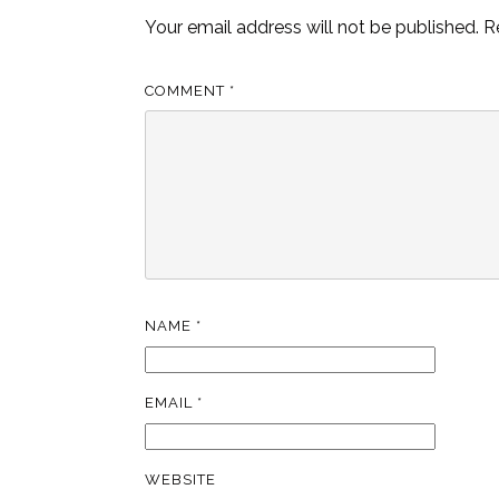
Your email address will not be published.
R
COMMENT
*
NAME
*
EMAIL
*
WEBSITE