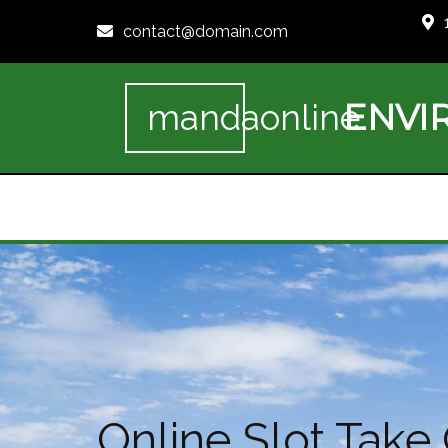
contact@domain.com
ENVI
mandaonline
Online Slot Take