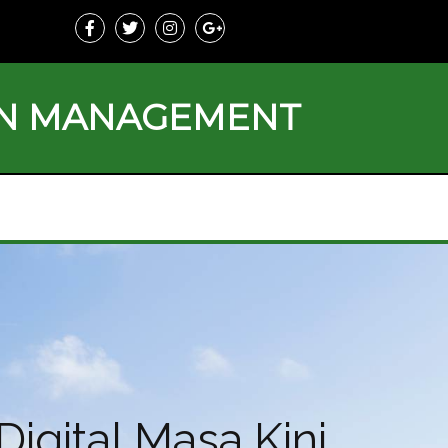
ON MANAGEMENT
igital Masa Kini