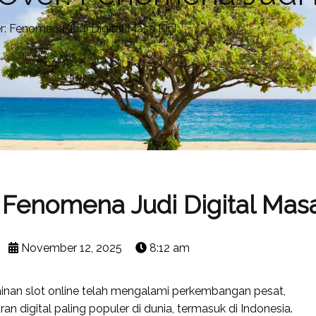
r: Fenomena Judi Digital Masa Kini
: Fenomena Judi Digital Masa
November 12, 2025
8:12 am
ainan slot online telah mengalami perkembangan pesat,
n digital paling populer di dunia, termasuk di Indonesia.