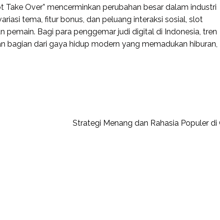
t Take Over” mencerminkan perubahan besar dalam industri
iasi tema, fitur bonus, dan peluang interaksi sosial, slot
an pemain. Bagi para penggemar judi digital di Indonesia, tren
kan bagian dari gaya hidup modern yang memadukan hiburan,
Strategi Menang dan Rahasia Populer di