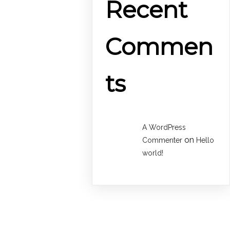
Recent
Commen
ts
A WordPress
on
Commenter
Hello
world!