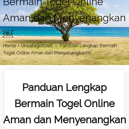
Bermain Togel Online
Aman dan Menyenangkan
￼
Home
»
Uncategorized
»
Panduan Lengkap Bermain
Togel Online Aman dan Menyenangkan￼
Panduan Lengkap
Bermain Togel Online
Aman dan Menyenangkan