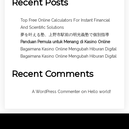
Recent Posts
Top Free Online Calculators For Instant Financial
And Scientific Solutions
夢を叶える塾、上野市駅前の明光義塾で個別指導
Panduan Pemula untuk
Menang di Kasino Online
Bagaimana Kasino Online Mengubah Hiburan Digital
Bagaimana Kasino Online Mengubah Hiburan Digital
Recent Comments
on
A WordPress Commenter
Hello world!