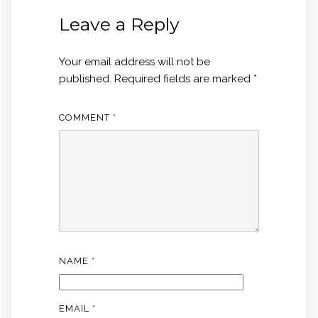
Leave a Reply
Your email address will not be
published.
Required fields are marked
*
COMMENT
*
NAME
*
EMAIL
*