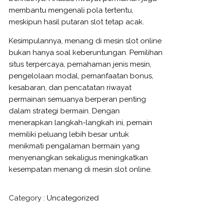
membantu mengenali pola tertentu,
meskipun hasil putaran slot tetap acak.
Kesimpulannya, menang di mesin slot online
bukan hanya soal keberuntungan. Pemilihan
situs terpercaya, pemahaman jenis mesin,
pengelolaan modal, pemanfaatan bonus,
kesabaran, dan pencatatan riwayat
permainan semuanya berperan penting
dalam strategi bermain. Dengan
menerapkan langkah-langkah ini, pemain
memiliki peluang lebih besar untuk
menikmati pengalaman bermain yang
menyenangkan sekaligus meningkatkan
kesempatan menang di mesin slot online.
Category :
Uncategorized