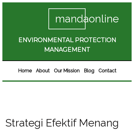
mandaonline
ENVIRONMENTAL PROTECTION
MANAGEMENT
Home
About
Our Mission
Blog
Contact
Strategi Efektif Menang