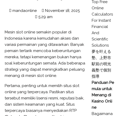
Top Free
Online
mandaonline
November 18, 2025
Calculators
5:29 am
For Instant
Financial
Mesin slot online semakin populer di
And
Indonesia karena kemudahan akses dan
Scientific
variasi permainan yang ditawarkan. Banyak
Solutions
pemain tertarik mencoba keberuntungan
夢を叶える
mereka, tetapi kemenangan bukan hanya
塾、上野市
soal keberuntungan semata. Ada beberapa
駅前の明光
strategi yang dapat meningkatkan peluang
義塾で個別
menang di mesin slot online.
指導
Panduan Pe
Pertama, penting untuk memilih situs slot
mula untuk
online yang terpercaya. Pastikan situs
Menang di
tersebut memiliki lisensi resmi, reputasi baik,
Kasino Onli
dan sistem keamanan yang kuat. Situs
ne
terpercaya biasanya menyediakan RTP
Bagaimana