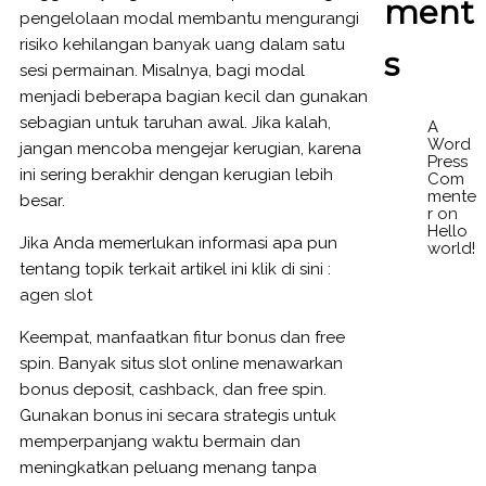
ment
pengelolaan modal membantu mengurangi
risiko kehilangan banyak uang dalam satu
s
sesi permainan. Misalnya, bagi modal
menjadi beberapa bagian kecil dan gunakan
sebagian untuk taruhan awal. Jika kalah,
A
Word
jangan mencoba mengejar kerugian, karena
Press
ini sering berakhir dengan kerugian lebih
Com
mente
besar.
r
on
Hello
Jika Anda memerlukan informasi apa pun
world!
tentang topik terkait artikel ini klik di sini :
agen slot
Keempat, manfaatkan fitur bonus dan free
spin. Banyak situs slot online menawarkan
bonus deposit, cashback, dan free spin.
Gunakan bonus ini secara strategis untuk
memperpanjang waktu bermain dan
meningkatkan peluang menang tanpa