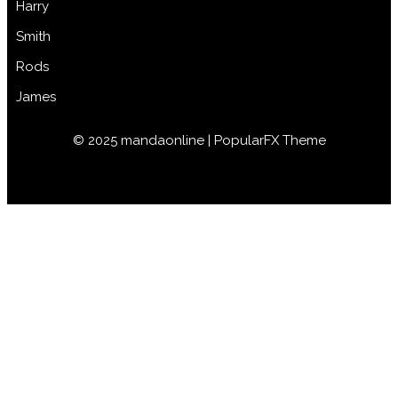
Harry
Smith
Rods
James
© 2025 mandaonline |
PopularFX Theme