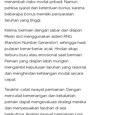
menambah risiko modal pribadi. Namun,
periksa syarat dan ketentuan bonus, karena
beberapa bonus memiliki persyaratan
taruhan yang tinggi.
Kelima, bermain dengan sabar dan disiplin.
Mesin slot menggunakan sistem RNG
(Random Number Generator), sehingga hasil
putaran benar-benar acak. Hindari sikap
terburu-buru atau emosional saat bermain.
Pemain yang disiplin lebih mungkin
mengambil keputusan taruhan yang rasional
dan menghindari kehilangan modal secara
cepat.
Terakhir, catat riwayat permainan. Dengan
mencatat kemenangan dan kekalahan,
pemain dapat mengevaluasi strategi mereka
dan menyesuaikan taruhan di sesi
berikutnya. Analisis riwayat permainan juga