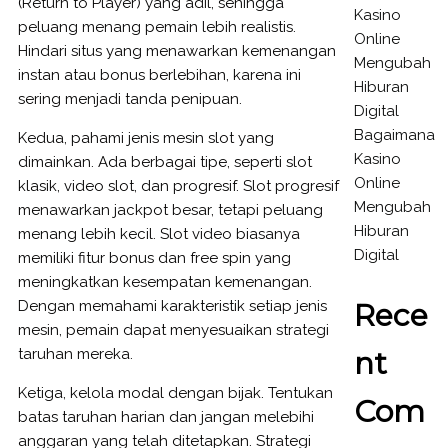
(Return to Player) yang adil, sehingga
Kasino
peluang menang pemain lebih realistis.
Online
Hindari situs yang menawarkan kemenangan
Mengubah
instan atau bonus berlebihan, karena ini
Hiburan
sering menjadi tanda penipuan.
Digital
Bagaimana
Kedua, pahami jenis mesin slot yang
Kasino
dimainkan. Ada berbagai tipe, seperti slot
Online
klasik, video slot, dan progresif. Slot progresif
Mengubah
menawarkan jackpot besar, tetapi peluang
Hiburan
menang lebih kecil. Slot video biasanya
Digital
memiliki fitur bonus dan free spin yang
meningkatkan kesempatan kemenangan.
Rece
Dengan memahami karakteristik setiap jenis
mesin, pemain dapat menyesuaikan strategi
nt
taruhan mereka.
Ketiga, kelola modal dengan bijak. Tentukan
Com
batas taruhan harian dan jangan melebihi
anggaran yang telah ditetapkan. Strategi