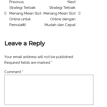
Previous
Next
Strategi Terbaik
Strategi Terbaik
Menang Mesin Slot
Menang Mesin Slot
Online untuk
Online dengan
Pemula￼
Mudah dan Cepat
Leave a Reply
Your email address will not be published.
Required fields are marked
*
Comment
*