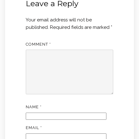
Leave a Reply
Your email address will not be
published.
Required fields are marked
*
COMMENT
*
NAME
*
EMAIL
*