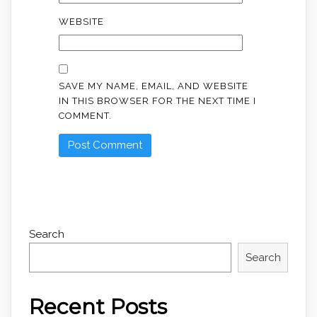
WEBSITE
SAVE MY NAME, EMAIL, AND WEBSITE
IN THIS BROWSER FOR THE NEXT TIME I
COMMENT.
Search
Search
Recent Posts