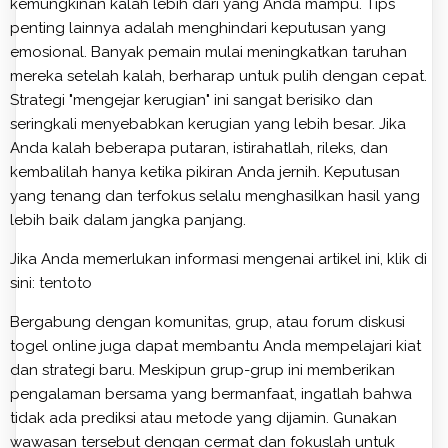
kemungkinan kalah lebih dari yang Anda mampu. Tips
penting lainnya adalah menghindari keputusan yang
emosional. Banyak pemain mulai meningkatkan taruhan
mereka setelah kalah, berharap untuk pulih dengan cepat.
Strategi "mengejar kerugian" ini sangat berisiko dan
seringkali menyebabkan kerugian yang lebih besar. Jika
Anda kalah beberapa putaran, istirahatlah, rileks, dan
kembalilah hanya ketika pikiran Anda jernih. Keputusan
yang tenang dan terfokus selalu menghasilkan hasil yang
lebih baik dalam jangka panjang.
Jika Anda memerlukan informasi mengenai artikel ini, klik di
sini:
tentoto
Bergabung dengan komunitas, grup, atau forum diskusi
togel online juga dapat membantu Anda mempelajari kiat
dan strategi baru. Meskipun grup-grup ini memberikan
pengalaman bersama yang bermanfaat, ingatlah bahwa
tidak ada prediksi atau metode yang dijamin. Gunakan
wawasan tersebut dengan cermat dan fokuslah untuk