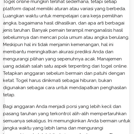
Togel online mungkin terlihat sederhana, tetapi setiap
platform dapat memiliki aturan atau variasi yang berbeda.
Luangkan waktu untuk mempelajari cara kerja pemilihan
angka, bagaimana hasil dihasilkan, dan apa arti berbagai
jenis taruhan. Banyak pemain terampil menganalisis hasil
sebelumnya dan mencari pola umum atau angka berulang.
Meskipun hal ini tidak menjamin kemenangan, hal ini
membantu meningkatkan akurasi prediksi Anda dan
mengurangi pilihan yang sepenuhnya acak. Manajemen
uang adalah salah satu aspek terpenting dari togel online.
Tetapkan anggaran sebelum bermain dan patuhi dengan
ketat. Togel harus dinikmati sebagai hiburan, bukan
digunakan sebagai cara untuk mendapatkan penghasilan
tetap.
Bagi anggaran Anda menjadi porsi yang lebih kecil dan
pasang taruhan yang terkontrol alih-alih mempertaruhkan
semuanya sekaligus. Ini memungkinkan Anda bermain untuk
jangka waktu yang lebih lama dan mengurangi