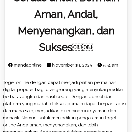
Aman, Andal,
Menyenangkan, dan
Sukses￼￼
mandaonline
November 19, 2025
5:51 am
Togel online dengan cepat menjadi pilihan permainan
digital populer bagi orang-orang yang menyukai prediksi
berbasis angka dan hasil cepat. Dengan ponsel dan
platform yang mudah diakses, pemain dapat berpartisipasi
dari mana saja, menjadikan permainan ini nyaman dan
menarik. Namun, untuk menjadikan pengalaman togel
online Anda aman, menyenangkan, dan lebih