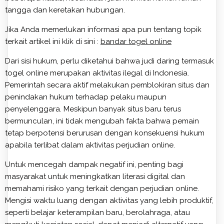
tangga dan keretakan hubungan.
Jika Anda memerlukan informasi apa pun tentang topik
terkait artikel ini klik di sini :
bandar togel online
Dari sisi hukum, perlu diketahui bahwa judi daring termasuk
togel online merupakan aktivitas ilegal di Indonesia.
Pemerintah secara aktif melakukan pemblokiran situs dan
penindakan hukum terhadap pelaku maupun
penyelenggara. Meskipun banyak situs baru terus
bermunculan, ini tidak mengubah fakta bahwa pemain
tetap berpotensi berurusan dengan konsekuensi hukum
apabila terlibat dalam aktivitas perjudian online.
Untuk mencegah dampak negatif ini, penting bagi
masyarakat untuk meningkatkan literasi digital dan
memahami risiko yang terkait dengan perjudian online.
Mengisi waktu luang dengan aktivitas yang lebih produktif,
seperti belajar keterampilan baru, berolahraga, atau