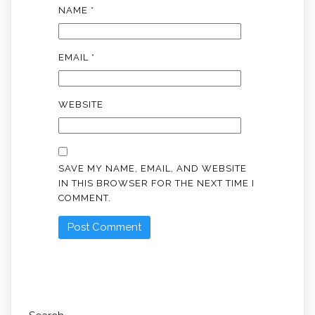
NAME
*
EMAIL
*
WEBSITE
SAVE MY NAME, EMAIL, AND WEBSITE
IN THIS BROWSER FOR THE NEXT TIME I
COMMENT.