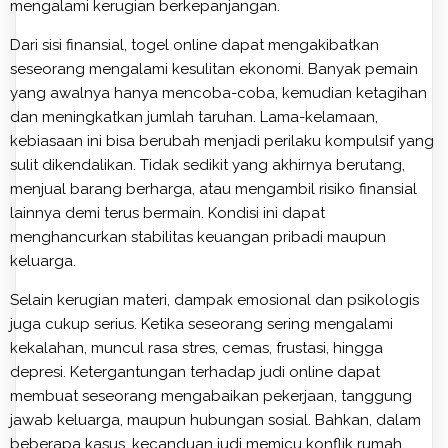
mengalami kerugian berkepanjangan.
Dari sisi finansial, togel online dapat mengakibatkan
seseorang mengalami kesulitan ekonomi. Banyak pemain
yang awalnya hanya mencoba-coba, kemudian ketagihan
dan meningkatkan jumlah taruhan. Lama-kelamaan,
kebiasaan ini bisa berubah menjadi perilaku kompulsif yang
sulit dikendalikan. Tidak sedikit yang akhirnya berutang,
menjual barang berharga, atau mengambil risiko finansial
lainnya demi terus bermain. Kondisi ini dapat
menghancurkan stabilitas keuangan pribadi maupun
keluarga.
Selain kerugian materi, dampak emosional dan psikologis
juga cukup serius. Ketika seseorang sering mengalami
kekalahan, muncul rasa stres, cemas, frustasi, hingga
depresi. Ketergantungan terhadap judi online dapat
membuat seseorang mengabaikan pekerjaan, tanggung
jawab keluarga, maupun hubungan sosial. Bahkan, dalam
beberapa kasus, kecanduan judi memicu konflik rumah