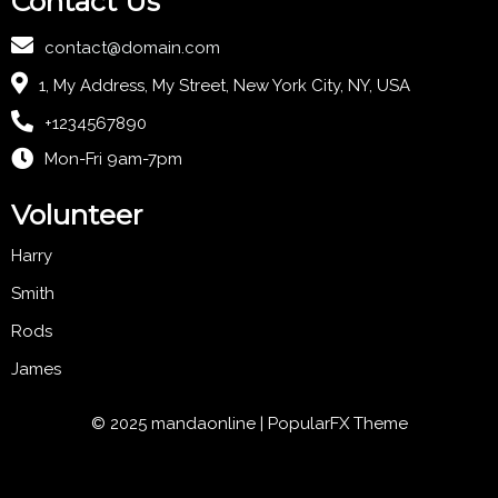
Contact Us
contact@domain.com
1, My Address, My Street, New York City, NY, USA
+1234567890
Mon-Fri 9am-7pm
Volunteer
Harry
Smith
Rods
James
© 2025 mandaonline |
PopularFX Theme