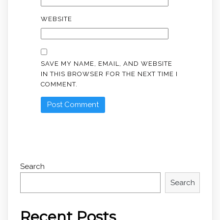
WEBSITE
SAVE MY NAME, EMAIL, AND WEBSITE
IN THIS BROWSER FOR THE NEXT TIME I
COMMENT.
Search
Search
Recent Posts