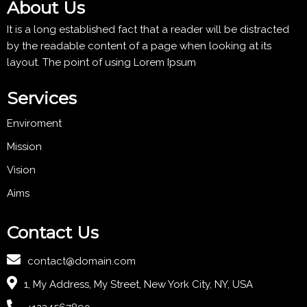
About Us
It is a long established fact that a reader will be distracted
by the readable content of a page when looking at its
layout. The point of using Lorem Ipsum
Services
Enviroment
Mission
Vision
Aims
Contact Us
contact@domain.com
1, My Address, My Street, New York City, NY, USA