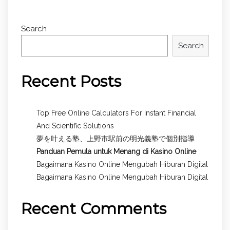
Search
Search
Recent Posts
Top Free Online Calculators For Instant Financial
And Scientific Solutions
夢を叶える塾、上野市駅前の明光義塾で個別指導
Panduan Pemula untuk
Menang di Kasino Online
Bagaimana Kasino Online Mengubah Hiburan Digital
Bagaimana Kasino Online Mengubah Hiburan Digital
Recent Comments