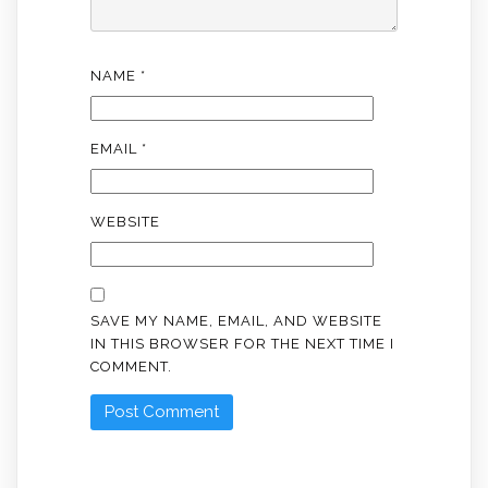
NAME
*
EMAIL
*
WEBSITE
SAVE MY NAME, EMAIL, AND WEBSITE
IN THIS BROWSER FOR THE NEXT TIME I
COMMENT.