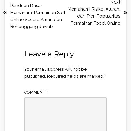
Next
Panduan Dasar
Memahami Risiko, Aturan,
Memahami Permainan Slot
dan Tren Popularitas
Online Secara Aman dan
Permainan Togel Online
Bertanggung Jawab
Leave a Reply
Your email address will not be
published.
Required fields are marked
*
COMMENT
*