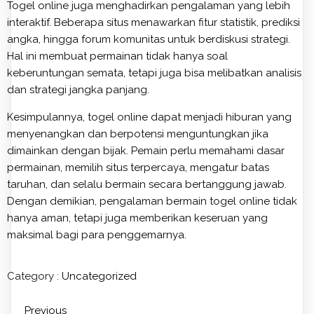
Togel online juga menghadirkan pengalaman yang lebih
interaktif. Beberapa situs menawarkan fitur statistik, prediksi
angka, hingga forum komunitas untuk berdiskusi strategi.
Hal ini membuat permainan tidak hanya soal
keberuntungan semata, tetapi juga bisa melibatkan analisis
dan strategi jangka panjang.
Kesimpulannya, togel online dapat menjadi hiburan yang
menyenangkan dan berpotensi menguntungkan jika
dimainkan dengan bijak. Pemain perlu memahami dasar
permainan, memilih situs terpercaya, mengatur batas
taruhan, dan selalu bermain secara bertanggung jawab.
Dengan demikian, pengalaman bermain togel online tidak
hanya aman, tetapi juga memberikan keseruan yang
maksimal bagi para penggemarnya.
Category :
Uncategorized
Previous