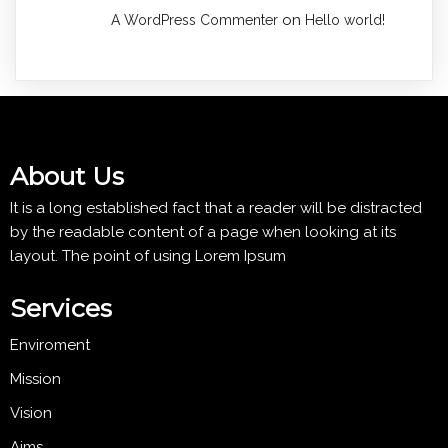
on
A WordPress Commenter
Hello world!
About Us
It is a long established fact that a reader will be distracted
by the readable content of a page when looking at its
layout. The point of using Lorem Ipsum
Services
Enviroment
Mission
Vision
Aims