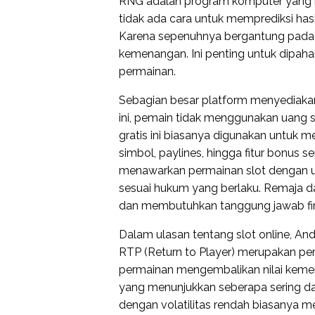
RNG adalah program komputer yang me
tidak ada cara untuk memprediksi has
Karena sepenuhnya bergantung pada k
kemenangan. Ini penting untuk dipaha
permainan.
Sebagian besar platform menyediakan 
ini, pemain tidak menggunakan uang s
gratis ini biasanya digunakan untuk me
simbol, paylines, hingga fitur bonus s
menawarkan permainan slot dengan u
sesuai hukum yang berlaku. Remaja da
dan membutuhkan tanggung jawab fina
Dalam ulasan tentang slot online, An
RTP (Return to Player) merupakan p
permainan mengembalikan nilai kemena
yang menunjukkan seberapa sering d
dengan volatilitas rendah biasanya 