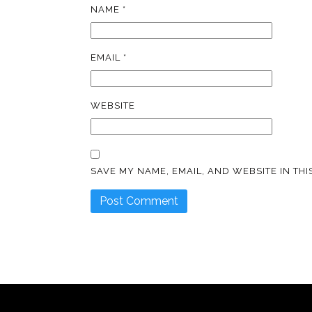
NAME
*
EMAIL
*
WEBSITE
SAVE MY NAME, EMAIL, AND WEBSITE IN TH