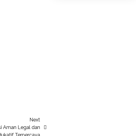
Next
si Aman Legal dan
ukatif Terpercaya