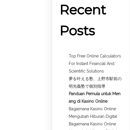
Recent
Posts
Top Free Online Calculators
For Instant Financial And
Scientific Solutions
夢を叶える塾、上野市駅前の
明光義塾で個別指導
Panduan Pemula untuk
Men
ang di Kasino Online
Bagaimana Kasino Online
Mengubah Hiburan Digital
Bagaimana Kasino Online