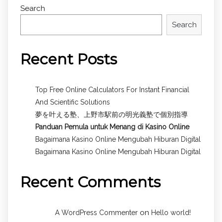
Search
Search
Recent Posts
Top Free Online Calculators For Instant Financial
And Scientific Solutions
夢を叶える塾、上野市駅前の明光義塾で個別指導
Panduan Pemula untuk
Menang di Kasino Online
Bagaimana Kasino Online Mengubah Hiburan Digital
Bagaimana Kasino Online Mengubah Hiburan Digital
Recent Comments
on
A WordPress Commenter
Hello world!