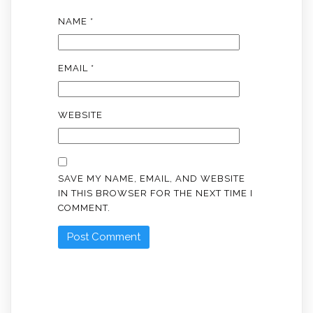
NAME
*
EMAIL
*
WEBSITE
SAVE MY NAME, EMAIL, AND WEBSITE
IN THIS BROWSER FOR THE NEXT TIME I
COMMENT.