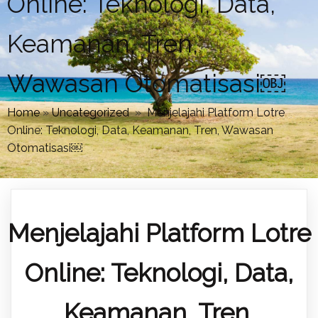
Online: Teknologi, Data,
Keamanan, Tren,
Wawasan Otomatisasi￼
Home
»
Uncategorized
»
Menjelajahi Platform Lotre
Online: Teknologi, Data, Keamanan, Tren, Wawasan
Otomatisasi￼
Menjelajahi Platform Lotre
Online: Teknologi, Data,
Keamanan, Tren,