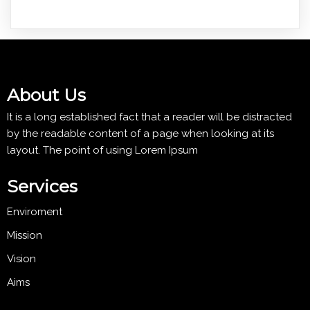
About Us
It is a long established fact that a reader will be distracted
by the readable content of a page when looking at its
layout. The point of using Lorem Ipsum
Services
Enviroment
Mission
Vision
Aims