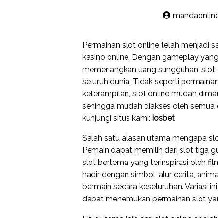
mandaonlin
Permainan slot online telah menjadi sal
kasino online. Dengan gameplay yang 
memenangkan uang sungguhan, slot o
seluruh dunia. Tidak seperti permaina
keterampilan, slot online mudah dim
sehingga mudah diakses oleh semua o
kunjungi situs kami:
iosbet
Salah satu alasan utama mengapa slot 
Pemain dapat memilih dari slot tiga gu
slot bertema yang terinspirasi oleh fi
hadir dengan simbol, alur cerita, an
bermain secara keseluruhan. Variasi 
dapat menemukan permainan slot yan