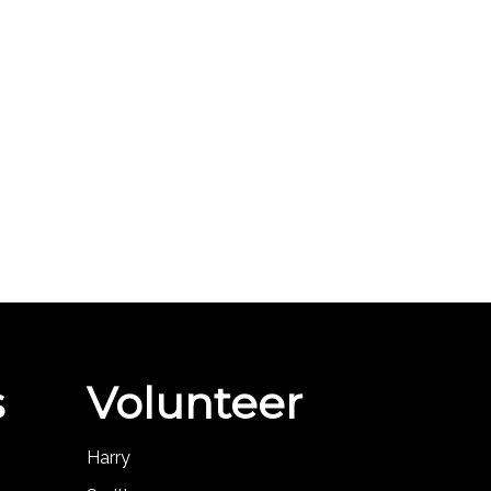
s
Volunteer
Harry