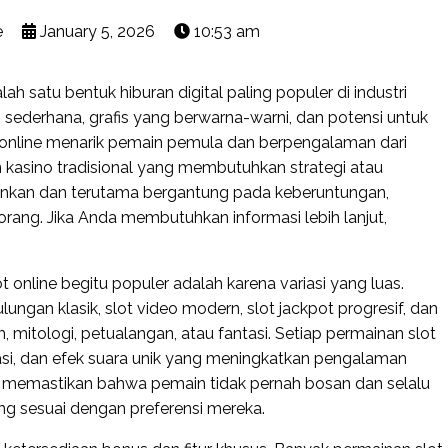
e
January 5, 2026
10:53 am
ah satu bentuk hiburan digital paling populer di industri
sederhana, grafis yang berwarna-warni, dan potensi untuk
nline menarik pemain pemula dan berpengalaman dari
n kasino tradisional yang membutuhkan strategi atau
ainkan dan terutama bergantung pada keberuntungan,
rang. Jika Anda membutuhkan informasi lebih lanjut,
online begitu populer adalah karena variasi yang luas.
lungan klasik, slot video modern, slot jackpot progresif, dan
lm, mitologi, petualangan, atau fantasi. Setiap permainan slot
imasi, dan efek suara unik yang meningkatkan pengalaman
ini memastikan bahwa pemain tidak pernah bosan dan selalu
g sesuai dengan preferensi mereka.