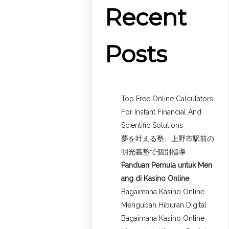
Recent
Posts
Top Free Online Calculators
For Instant Financial And
Scientific Solutions
夢を叶える塾、上野市駅前の
明光義塾で個別指導
Panduan Pemula untuk
Men
ang di Kasino Online
Bagaimana Kasino Online
Mengubah Hiburan Digital
Bagaimana Kasino Online