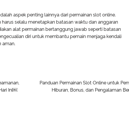
lah aspek penting lainnya dari permainan slot online.
 harus selalu menetapkan batasan waktu dan anggaran
iakan alat permainan bertanggung jawab seperti batasan
pengecualian diri untuk membantu pemain menjaga kendali
n aman.
Keamanan,
Panduan Permainan Slot Online untuk Pe
ari Ini￼
Hiburan, Bonus, dan Pengalaman B