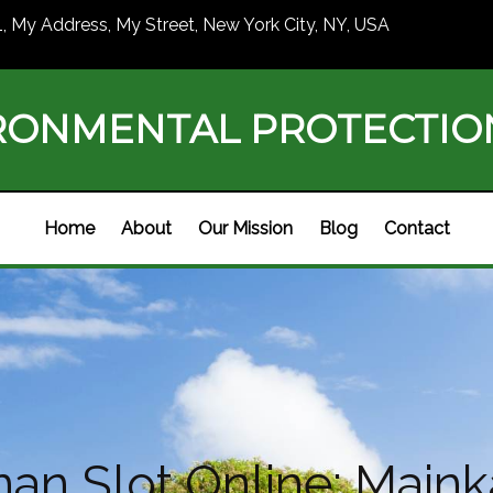
1, My Address, My Street, New York City, NY, USA
RONMENTAL PROTECTI
Home
About
Our Mission
Blog
Contact
an Slot Online: Main