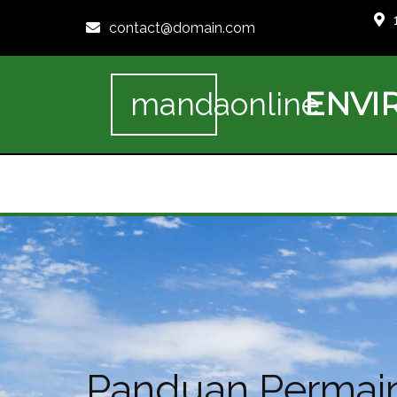
contact@domain.com
ENVI
mandaonline
Panduan Permain