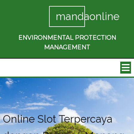
mandaonline
ENVIRONMENTAL PROTECTION
MANAGEMENT
Online Slot Terpercaya