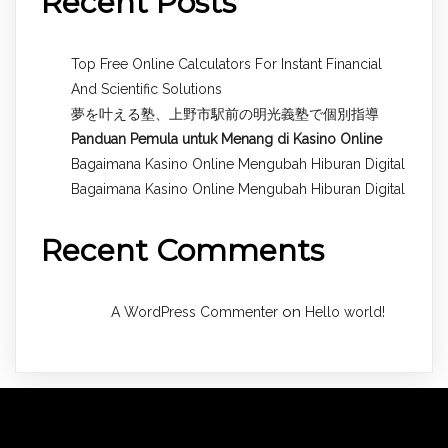
Recent Posts
Top Free Online Calculators For Instant Financial
And Scientific Solutions
夢を叶える塾、上野市駅前の明光義塾で個別指導
Panduan Pemula untuk
Menang di Kasino Online
Bagaimana Kasino Online Mengubah Hiburan Digital
Bagaimana Kasino Online Mengubah Hiburan Digital
Recent Comments
on
A WordPress Commenter
Hello world!