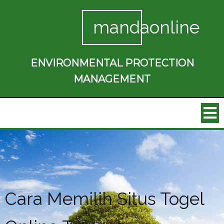
mandaonline
ENVIRONMENTAL PROTECTION
MANAGEMENT
Cara Memilih Situs Togel