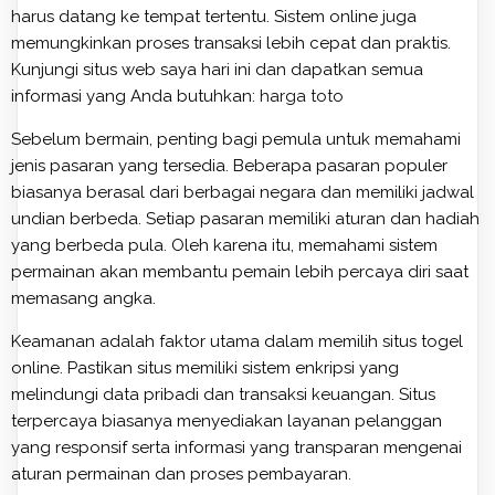
harus datang ke tempat tertentu. Sistem online juga
memungkinkan proses transaksi lebih cepat dan praktis.
Kunjungi situs web saya hari ini dan dapatkan semua
informasi yang Anda butuhkan:
harga toto
Sebelum bermain, penting bagi pemula untuk memahami
jenis pasaran yang tersedia. Beberapa pasaran populer
biasanya berasal dari berbagai negara dan memiliki jadwal
undian berbeda. Setiap pasaran memiliki aturan dan hadiah
yang berbeda pula. Oleh karena itu, memahami sistem
permainan akan membantu pemain lebih percaya diri saat
memasang angka.
Keamanan adalah faktor utama dalam memilih situs togel
online. Pastikan situs memiliki sistem enkripsi yang
melindungi data pribadi dan transaksi keuangan. Situs
terpercaya biasanya menyediakan layanan pelanggan
yang responsif serta informasi yang transparan mengenai
aturan permainan dan proses pembayaran.