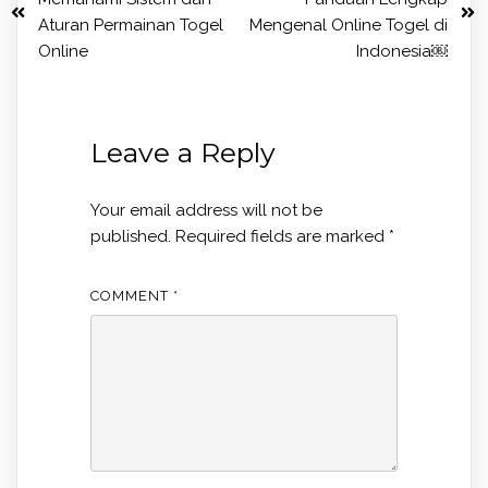
Aturan Permainan Togel
Mengenal Online Togel di
Online
Indonesia￼
Leave a Reply
Your email address will not be
published.
Required fields are marked
*
COMMENT
*