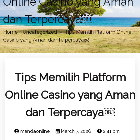
Online Casino yang Aman
dan Terpercaya￼
Home
»
Uncategorized
»
Tips Memilih Platform Online
Casino yang Aman dan Terpercaya￼
Tips Memilih Platform
Online Casino yang Aman
dan Terpercaya￼
mandaonline
March 7, 2026
2:41 pm