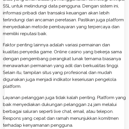
SSL untuk melindungi data pengguna. Dengan sistem ini,
informasi pribadi dan transaksi keuangan akan lebih
terlindungi dari ancaman peretasan. Pastikan juga platform
menyediakan metode pembayaran yang terpercaya dan
memiliki reputasi baik.
Faktor penting lainnya adalah variasi permainan dan
kualitas penyedia game. Online casino yang bekerja sama
dengan pengembang perangkat lunak ternama biasanya
menawarkan permainan yang adil dan berkualitas tinggi.
Selain itu, tampilan situs yang profesional dan mudah
digunakan juga menjadi indikator keseriusan pengelola
platform.
Layanan pelanggan juga tidak kalah penting. Platform yang
baik menyediakan dukungan pelanggan 24 jam melalui
berbagai saluran seperti live chat, email, atau telepon.
Respons yang cepat dan ramah menunjukkan komitmen
terhadap kenyamanan pengguna.