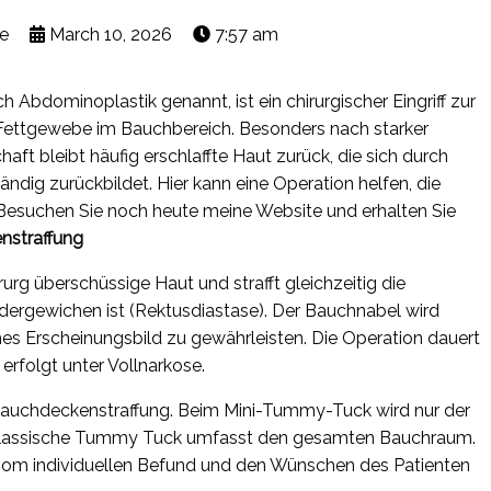
e
March 10, 2026
7:57 am
 Abdominoplastik genannt, ist ein chirurgischer Eingriff zur
Fettgewebe im Bauchbereich. Besonders nach starker
 bleibt häufig erschlaffte Haut zurück, die sich durch
ndig zurückbildet. Hier kann eine Operation helfen, die
 Besuchen Sie noch heute meine Website und erhalten Sie
nstraffung
rurg überschüssige Haut und strafft gleichzeitig die
ndergewichen ist (Rektusdiastase). Der Bauchnabel wird
ches Erscheinungsbild zu gewährleisten. Die Operation dauert
 erfolgt unter Vollnarkose.
 Bauchdeckenstraffung. Beim Mini-Tummy-Tuck wird nur der
 klassische Tummy Tuck umfasst den gesamten Bauchraum.
vom individuellen Befund und den Wünschen des Patienten