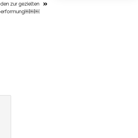
en zur gezielten
performung￼￼￼