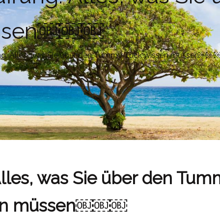
üssen￼￼￼
ng: Alles, was Sie über den Tummy Tuck wissen müssen￼￼
lles, was Sie über den Tum
en müssen￼￼￼