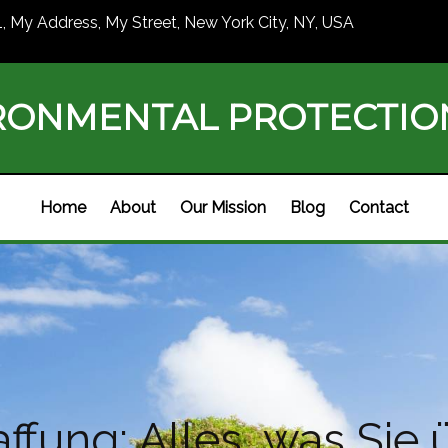
1, My Address, My Street, New York City, NY, USA
RONMENTAL PROTECTI
Home
About
Our Mission
Blog
Contact
ffung: Alles, was Si