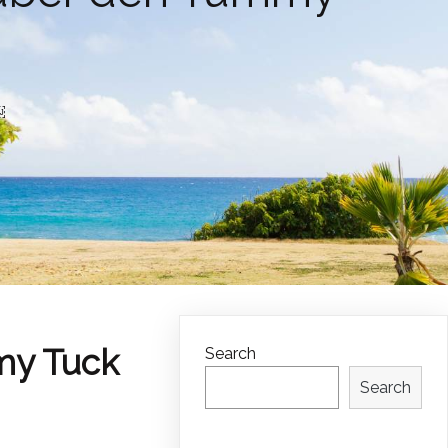
￼
my Tuck
Search
Search