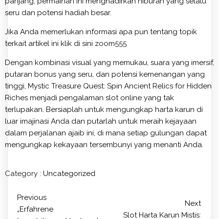
panjang, permainan ini menghadirkan hiburan yang selalu
seru dan potensi hadiah besar.
Jika Anda memerlukan informasi apa pun tentang topik
terkait artikel ini klik di sini
zoom555
Dengan kombinasi visual yang memukau, suara yang imersif,
putaran bonus yang seru, dan potensi kemenangan yang
tinggi, Mystic Treasure Quest: Spin Ancient Relics for Hidden
Riches menjadi pengalaman slot online yang tak
terlupakan. Bersiaplah untuk mengungkap harta karun di
luar imajinasi Anda dan putarlah untuk meraih kejayaan
dalam perjalanan ajaib ini, di mana setiap gulungan dapat
mengungkap kekayaan tersembunyi yang menanti Anda.
Category :
Uncategorized
Previous
Next
„Erfahrene
Slot Harta Karun Mistis: