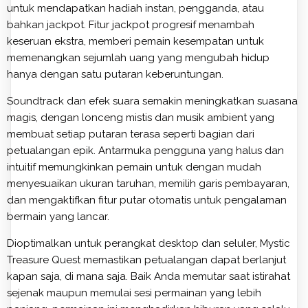
untuk mendapatkan hadiah instan, pengganda, atau
bahkan jackpot. Fitur jackpot progresif menambah
keseruan ekstra, memberi pemain kesempatan untuk
memenangkan sejumlah uang yang mengubah hidup
hanya dengan satu putaran keberuntungan.
Soundtrack dan efek suara semakin meningkatkan suasana
magis, dengan lonceng mistis dan musik ambient yang
membuat setiap putaran terasa seperti bagian dari
petualangan epik. Antarmuka pengguna yang halus dan
intuitif memungkinkan pemain untuk dengan mudah
menyesuaikan ukuran taruhan, memilih garis pembayaran,
dan mengaktifkan fitur putar otomatis untuk pengalaman
bermain yang lancar.
Dioptimalkan untuk perangkat desktop dan seluler, Mystic
Treasure Quest memastikan petualangan dapat berlanjut
kapan saja, di mana saja. Baik Anda memutar saat istirahat
sejenak maupun memulai sesi permainan yang lebih