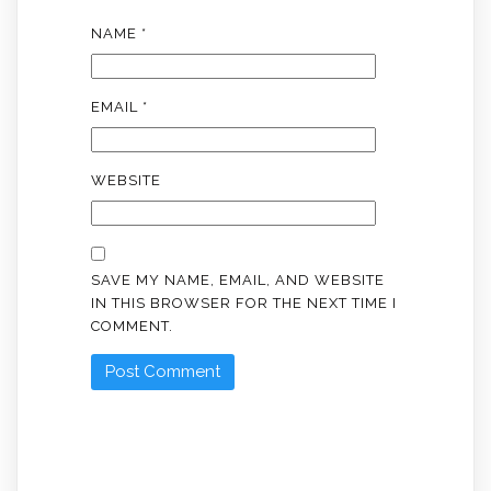
NAME
*
EMAIL
*
WEBSITE
SAVE MY NAME, EMAIL, AND WEBSITE
IN THIS BROWSER FOR THE NEXT TIME I
COMMENT.