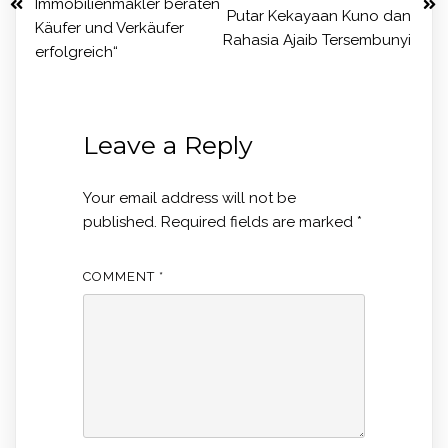
Immobilienmakler beraten
Putar Kekayaan Kuno dan
Käufer und Verkäufer
Rahasia Ajaib Tersembunyi
erfolgreich“
Leave a Reply
Your email address will not be
published.
Required fields are marked
*
COMMENT
*