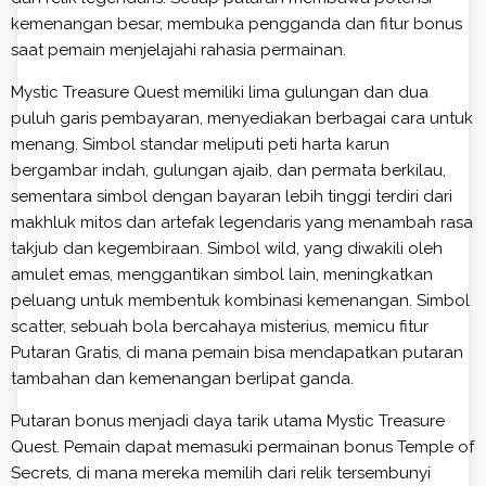
kemenangan besar, membuka pengganda dan fitur bonus
saat pemain menjelajahi rahasia permainan.
Mystic Treasure Quest memiliki lima gulungan dan dua
puluh garis pembayaran, menyediakan berbagai cara untuk
menang. Simbol standar meliputi peti harta karun
bergambar indah, gulungan ajaib, dan permata berkilau,
sementara simbol dengan bayaran lebih tinggi terdiri dari
makhluk mitos dan artefak legendaris yang menambah rasa
takjub dan kegembiraan. Simbol wild, yang diwakili oleh
amulet emas, menggantikan simbol lain, meningkatkan
peluang untuk membentuk kombinasi kemenangan. Simbol
scatter, sebuah bola bercahaya misterius, memicu fitur
Putaran Gratis, di mana pemain bisa mendapatkan putaran
tambahan dan kemenangan berlipat ganda.
Putaran bonus menjadi daya tarik utama Mystic Treasure
Quest. Pemain dapat memasuki permainan bonus Temple of
Secrets, di mana mereka memilih dari relik tersembunyi