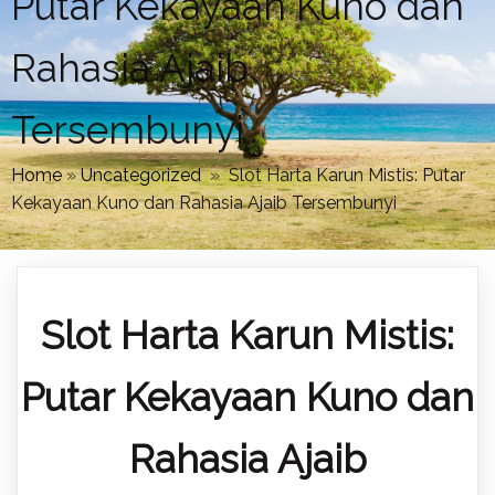
Putar Kekayaan Kuno dan
Rahasia Ajaib
Tersembunyi
Home
»
Uncategorized
»
Slot Harta Karun Mistis: Putar
Kekayaan Kuno dan Rahasia Ajaib Tersembunyi
Slot Harta Karun Mistis:
Putar Kekayaan Kuno dan
Rahasia Ajaib