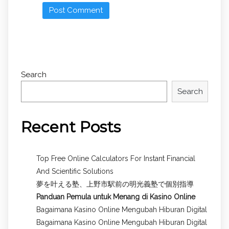
Search
Search
Recent Posts
Top Free Online Calculators For Instant Financial
And Scientific Solutions
夢を叶える塾、上野市駅前の明光義塾で個別指導
Panduan Pemula untuk
Menang di Kasino Online
Bagaimana Kasino Online Mengubah Hiburan Digital
Bagaimana Kasino Online Mengubah Hiburan Digital