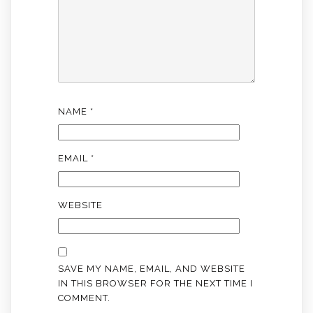
NAME
*
EMAIL
*
WEBSITE
SAVE MY NAME, EMAIL, AND WEBSITE
IN THIS BROWSER FOR THE NEXT TIME I
COMMENT.