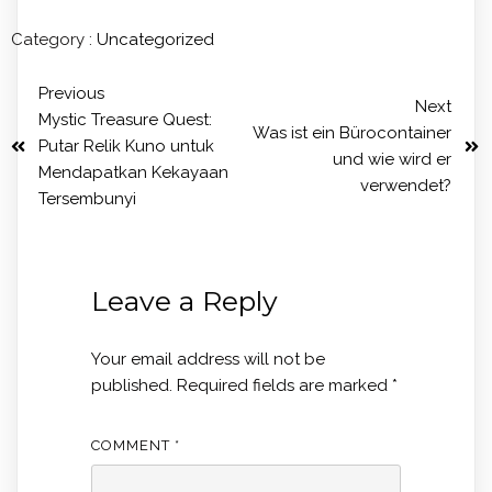
Category :
Uncategorized
Previous
Next
Mystic Treasure Quest:
Was ist ein Bürocontainer
Putar Relik Kuno untuk
und wie wird er
Mendapatkan Kekayaan
verwendet?
Tersembunyi
Leave a Reply
Your email address will not be
published.
Required fields are marked
*
COMMENT
*