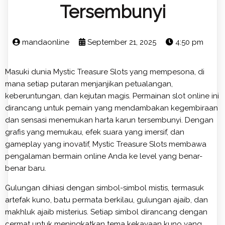
Tersembunyi
mandaonline
September 21, 2025
4:50 pm
Masuki dunia Mystic Treasure Slots yang mempesona, di
mana setiap putaran menjanjikan petualangan,
keberuntungan, dan kejutan magis. Permainan slot online ini
dirancang untuk pemain yang mendambakan kegembiraan
dan sensasi menemukan harta karun tersembunyi. Dengan
grafis yang memukau, efek suara yang imersif, dan
gameplay yang inovatif, Mystic Treasure Slots membawa
pengalaman bermain online Anda ke level yang benar-
benar baru.
Gulungan dihiasi dengan simbol-simbol mistis, termasuk
artefak kuno, batu permata berkilau, gulungan ajaib, dan
makhluk ajaib misterius. Setiap simbol dirancang dengan
cermat untuk meningkatkan tema kekayaan kuno yang