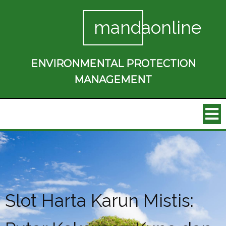
mandaonline
ENVIRONMENTAL PROTECTION
MANAGEMENT
Slot Harta Karun Mistis: