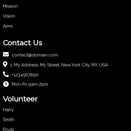
Mission
Vision
Aims
Contact Us
contact@domain.com
1, My Address, My Street, New York City, NY, USA
+1234567890
Mon-Fri 9am-7pm
Volunteer
Harry
Smith
Rods