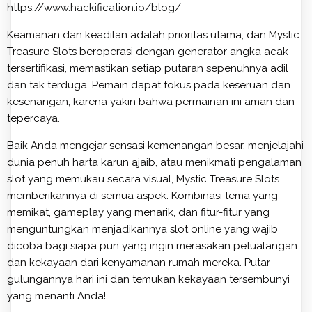
https://www.hackification.io/blog/
Keamanan dan keadilan adalah prioritas utama, dan Mystic
Treasure Slots beroperasi dengan generator angka acak
tersertifikasi, memastikan setiap putaran sepenuhnya adil
dan tak terduga. Pemain dapat fokus pada keseruan dan
kesenangan, karena yakin bahwa permainan ini aman dan
tepercaya.
Baik Anda mengejar sensasi kemenangan besar, menjelajahi
dunia penuh harta karun ajaib, atau menikmati pengalaman
slot yang memukau secara visual, Mystic Treasure Slots
memberikannya di semua aspek. Kombinasi tema yang
memikat, gameplay yang menarik, dan fitur-fitur yang
menguntungkan menjadikannya slot online yang wajib
dicoba bagi siapa pun yang ingin merasakan petualangan
dan kekayaan dari kenyamanan rumah mereka. Putar
gulungannya hari ini dan temukan kekayaan tersembunyi
yang menanti Anda!